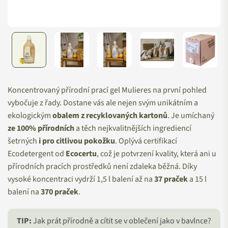
Koncentrovaný přírodní prací gel Mulieres na první pohled
vybočuje z řady. Dostane vás ale nejen svým unikátním a
ekologickým
obalem z recyklovaných kartonů
. Je umíchaný
ze 100% přírodních
a těch nejkvalitnějších ingrediencí
šetrných
i pro citlivou pokožku
. Oplývá certifikací
Ecodetergent od
Ecocertu
, což je potvrzení kvality, která ani u
přírodních pracích prostředků není zdaleka běžná. Díky
vysoké koncentraci vydrží 1,5 l balení až na
37 praček
a 15 l
balení na
370 praček
.
TIP:
Jak prát přírodně a cítit se v oblečení jako v bavlnce?