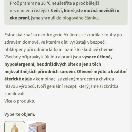
Proč praním na 30 °C neušetříte a proč bělejší
neznamená čistější?
8 věcí, které jste možná nevěděli o
eko praní
, jsme shrnuli do
blogového článku
.
Estonská značka ekodrogerie Mulieres se zrodila z touhy po
zdravém domově, ve kterém děti vyrůstají v bezpečí,
obklopeny přírodními látkami namísto škodlivé chemie.
Všechny přípravky k úklidu a praní jsou
vysoce účinné,
hypoalergenní, bez dráždivých látek a jen z těch
nejkvalitnějších přírodních surovin
.
Olivové mýdlo a kvalitní
éterické oleje
v kombinaci se zeleným srdcem a chytrou
hlavou výrobců, tvoří geniální recept, který jsme si zkrátka
zamilovali.
Více o produktu
Vyberte objem: