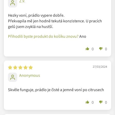
Z.V.
Hezky voní, prádlo vypere dobře.
Překvapila mě jen hodně tekutá konzistence. U pracích
gelů jsem zvyklá na hustší.
Přihodili byste produkt do košíku znovu?
Ano
0
0
27/03/2024
Domácnost ze škatulky se dvěma přípravky
Anonymous
Dokážete si představit, že by vám k péči o domácnost stačily
pouze dva přípravky? V Mulieres to zvládají s lehkostí. Vytvořili
Skvěle funguje, prádlo je čisté a jemně voní po citrusech
dva produkty, přírodní univerzální čistič a přírodní gel na
praní, které shrábnou do kapsy celý zástup lahviček z poliček
0
0
běžných domácností. Dvě lahvičky. Víc nepotřebujete. Uvidíte.
:-)