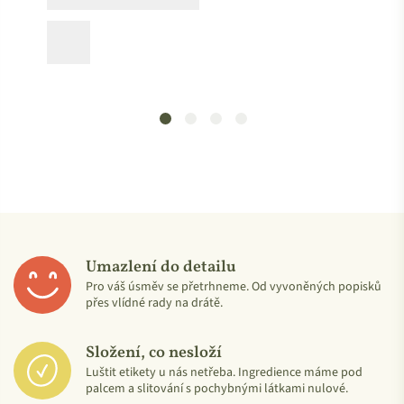
Mezinárodně uznávaná ochranná známka Vegan Society
zaručuje, že:
Produkt neobsahuje žádné živočišné složky.
Umazlení do detailu
Přípravek nebyl testován na zvířatech v žádné fázi své
Pro váš úsměv se přetrhneme. Od vyvoněných popisků
přes vlídné rady na drátě.
výroby.
Testovány na zvířatech nebyly ani žádné ingredience, které
Složení, co nesloží
produkt obsahuje.
Luštit etikety u nás netřeba. Ingredience máme pod
Registrace produktu se obnovuje každoročně na základě
palcem a slitování s pochybnými látkami nulové.
důkladného prověření plnění standardů ochranné známky.