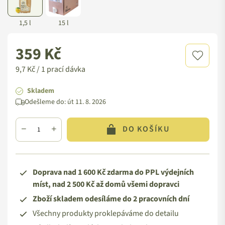
1,5 l
15 l
359 Kč
Standardní
cena
9,7 Kč / 1 prací dávka
Skladem
Odešleme do:
út 11. 8. 2026
DO KOŠÍKU
Doprava nad 1 600 Kč zdarma do PPL výdejních
míst, nad 2 500 Kč až domů všemi dopravci
Zboží skladem odesíláme do 2 pracovních dní
Všechny produkty proklepáváme do detailu