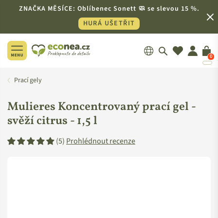
ZNAČKA MĚSÍCE: Oblíbenec Sonett 🧼 se slevou 15 %.
HURÁ UŠETŘIT
0
ECONEA.CZ
Prací gely
Mulieres Koncentrovaný prací gel -
svěží citrus -
1,5 l
(5)
Prohlédnout recenze