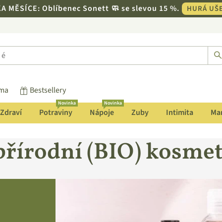
 MĚSÍCE: Oblíbenec Sonett 🧼 se slevou 15 %.
HURÁ UŠE
rma
Bestsellery
Novinka
Novinka
Zdraví
Potraviny
Nápoje
Zuby
Intimita
Mam
á přírodní (BIO) kosme