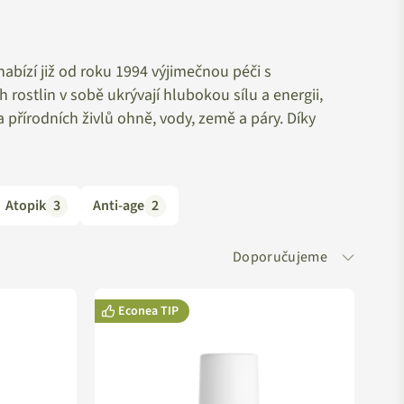
nabízí již od roku 1994 výjimečnou péči s
rostlin v sobě ukrývají hlubokou sílu a energii,
 přírodních živlů ohně, vody, země a páry. Díky
esné a psychické zdraví člověka. Láska k přírodě,
ch odborníků na aromaterapii v Čechách se zrcadlí v
Atopik
3
Anti-age
2
aprostá většina produktů je certifikována jako
K BIO).
čují, že takto označené produkty obsahují pouze ty
Econea TIP
olné přírody, ale neobsahují parafín, vazelínu,
írodních surovin (po odečtení vody) je minimálně 85