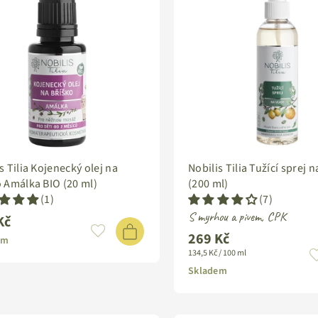
s Tilia Kojenecký olej na
Nobilis Tilia Tužící sprej n
o Amálka BIO (20 ml)
(200 ml)
(1)
(7)
S myrhou a pivem, CPK
Kč
ardní
269 Kč
Standardní
em
134,5 Kč / 100 ml
cena
Skladem