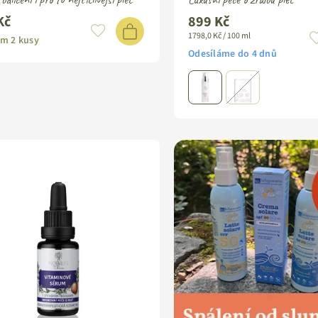
Kč
899 Kč
ardní
1798,0 Kč / 100 ml
m 2 kusy
Odesíláme do 4 dnů