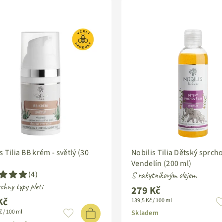
s Tilia BB krém - světlý (30
Nobilis Tilia Dětský sprch
Vendelín (200 ml)
(4)
S rakytníkovým olejem
chny typy pleti
279 Kč
Standardní
Kč
139,5 Kč / 100 ml
ardní
cena
č / 100 ml
Skladem