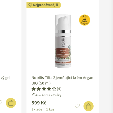
Nejprodávanější
ový gel
Nobilis Tilia Zjemňující krém Argan
BIO (50 ml)
(4)
Extra porce vitality
599 Kč
Standardní
cena
Skladem 1 kus