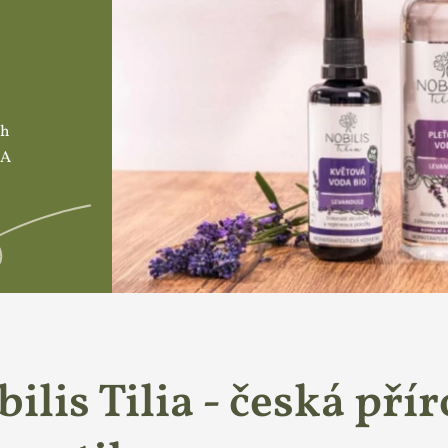
ch
 A
ilis Tilia - česká pří