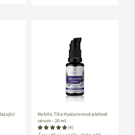
lazující
Nobilis Tilia Hyaluronové pleťové
sérum -
20 ml
(4)
I pro citlivou a problematickou pleť