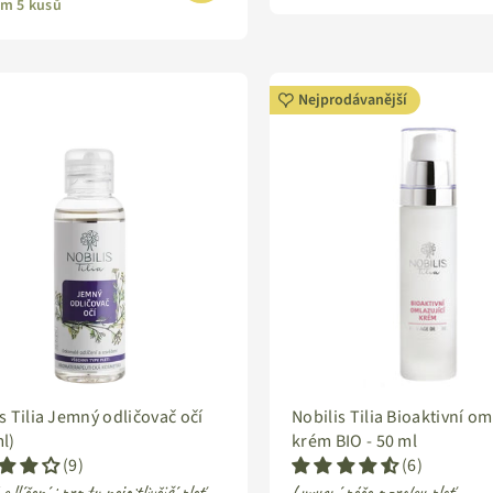
m 5 kusů
Nejprodávanější
s Tilia Jemný odličovač očí
Nobilis Tilia Bioaktivní om
l)
krém BIO -
50 ml
(9)
(6)
dlíčení i pro tu nejcitlivější pleť
Luxusní péče o zralou pleť