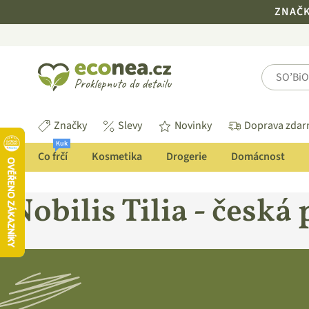
ZNAČKA
ECONEA.CZ
Značky
Slevy
Novinky
Doprava zda
Kuk
Co frčí
Kosmetika
Drogerie
Domácnost
Nobilis Tilia - česk