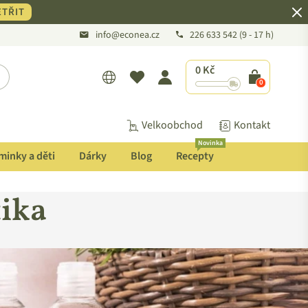
TŘIT
info@econea.cz
226 633 542
(9 - 17 h)
0 Kč
POTVRDIT
0
Velkoobchod
Kontakt
Novinka
inky a děti
Dárky
Blog
Recepty
tika