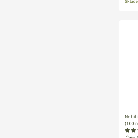
Sklade
Nobili
(100 m
Šetrné o