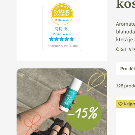
ko
Aromater
blahodár
která je
tomu kos
ČÍST V
ruční vý
kosmetic
Pro dět
Nobilis 
128
prod
přírodní
CPK a CP
Nejpr
nejkvali
silikon,
% u CPK