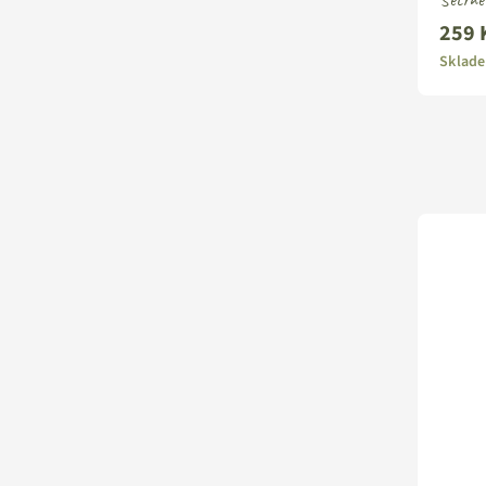
259 
Stand
cena
Sklade