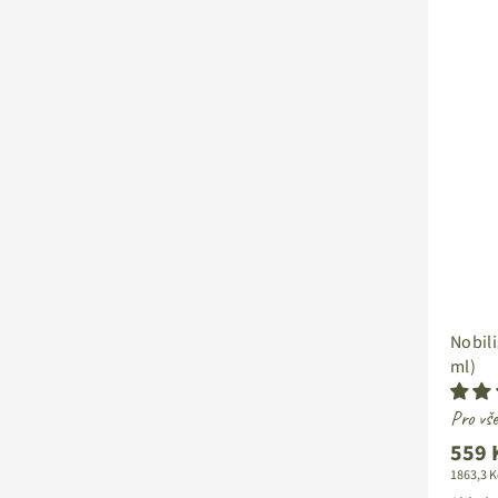
Nobili
ml)
Pro vše
559 
Stand
1863,3 K
cena