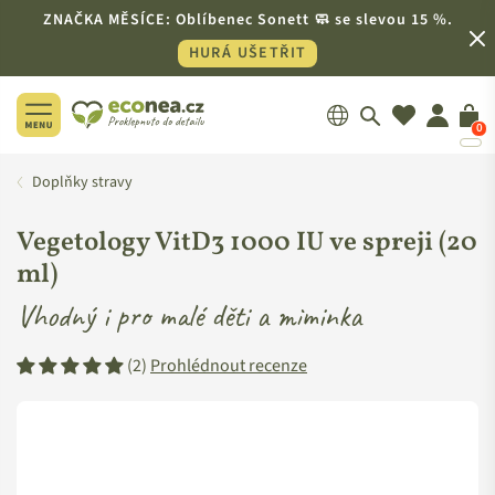
ZNAČKA MĚSÍCE: Oblíbenec Sonett 🧼 se slevou 15 %.
HURÁ UŠETŘIT
0
ECONEA.CZ
Doplňky stravy
Vegetology VitD3 1000 IU ve spreji (20
ml)
Vhodný i pro malé děti a miminka
(2)
Prohlédnout recenze