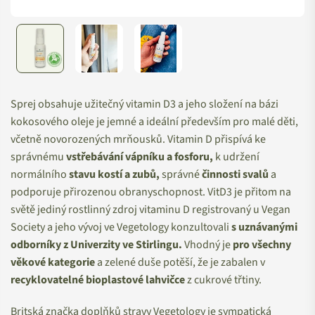
Sprej obsahuje užitečný vitamin D3 a jeho složení na bázi
kokosového oleje je jemné a ideální především pro malé děti,
včetně novorozených mrňousků. Vitamin D přispívá ke
správnému
vstřebávání vápníku a fosforu,
k udržení
normálního
stavu kostí a zubů,
správné
činnosti svalů
a
podporuje přirozenou obranyschopnost. VitD3 je přitom na
světě jediný rostlinný zdroj vitaminu D registrovaný u Vegan
Society a jeho vývoj ve Vegetology konzultovali
s uznávanými
odborníky z Univerzity ve Stirlingu.
Vhodný je
pro všechny
věkové kategorie
a zelené duše potěší, že je zabalen v
recyklovatelné bioplastové
lahvičce
z cukrové třtiny.
Britská značka doplňků stravy Vegetology je sympatická