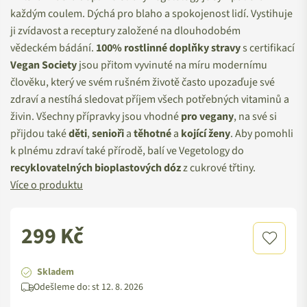
každým coulem. Dýchá pro blaho a spokojenost lidí. Vystihuje
ji zvídavost a receptury založené na dlouhodobém
vědeckém bádání.
100% rostlinné doplňky stravy
s certifikací
Vegan Society
jsou přitom vyvinuté na míru modernímu
člověku, který ve svém rušném životě často upozaďuje své
zdraví a nestíhá sledovat příjem všech potřebných vitaminů a
živin. Všechny přípravky jsou vhodné
pro
vegany
, na své si
přijdou také
děti
,
senioři
a
těhotné
a
kojící
ženy
. Aby pomohli
k plnému zdraví také přírodě, balí ve Vegetology do
recyklovatelných
bioplastových dóz
z cukrové třtiny.
Více o produktu
299 Kč
Standardní
cena
Skladem
Odešleme do:
st 12. 8. 2026