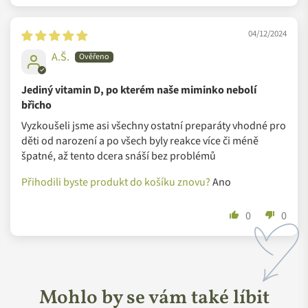
Chtějí měnit životy a skutečně lidem pomáhat.
Síla a čistota receptur
04/12/2024
"Kompromis” ve slovníku Vegetology nenajdete. Cílem této
A.Š.
značky je najít ingredience z rostlinných zdrojů, které mají
lepší účinky než typicky využívané složky v konvenčních
Jediný vitamin D, po kterém naše miminko nebolí
doplňcích stravy. Zároveň dbají na absolutní čistotu svých
břicho
produktů. Při výrobě nepoužívají geneticky modifikované
Vyzkoušeli jsme asi všechny ostatní preparáty vhodné pro
organismy. Všechny produkty vyvíjí a vyrábí tým zkušených
děti od narození a po všech byly reakce více či méně
odborníků a spolupracují také s nezávislými laboratořemi,
špatné, až tento dcera snáší bez problémů
včetně Stirlingovy univerzity, kde působí světoznámí odborníci
Přihodili byste produkt do košíku znovu?
Ano
v této oblasti.
Recyklovatelné obaly z cukrové třtiny
0
0
Udržitelnost patří mezi prioritu značky. Nemyslí přitom pouze
na udržitelné zdraví, ale také na udržitelné zacházení s
životním prostředím. Od počátku proto tým ve Vegetology
Mohlo by se vám také líbit
usilovně pracuje také na co nejšetrnějším způsobu balení