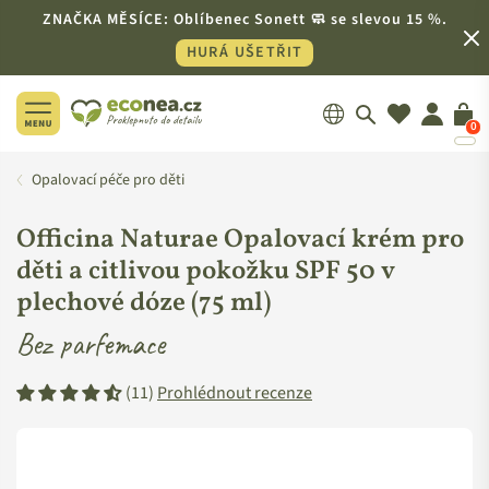
ZNAČKA MĚSÍCE: Oblíbenec Sonett 🧼 se slevou 15 %.
HURÁ UŠETŘIT
0
ECONEA.CZ
Opalovací péče pro děti
Officina Naturae Opalovací krém pro
děti a citlivou pokožku SPF 50 v
plechové dóze (75 ml)
Bez parfemace
(11)
Prohlédnout recenze