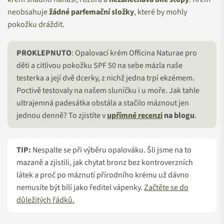
neobsahuje
žádné parfemační složky
, které by mohly
pokožku dráždit.
PROKLEPNUTO
: Opalovací krém Officina Naturae pro
děti a citlivou pokožku SPF 50 na sebe mázla naše
testerka a její dvě dcerky, z nichž jedna trpí ekzémem.
Poctivě testovaly na našem sluníčku i u moře. Jak tahle
ultrajemná padesátka obstála a stačilo máznout jen
jednou denně? To zjistíte v
upřímné recenzi
na blogu
.
TIP:
Nespalte se při výběru opalováku. Šli jsme na to
mazaně a zjistili, jak chytat bronz bez kontroverzních
látek a proč po máznutí přírodního krému už dávno
nemusíte být bílí jako ředitel vápenky.
Začtěte se do
důležitých řádků.