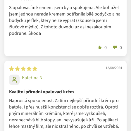
Dlouhé pátrání po udržitelných obalech
S opalovacím kremem jsem byla spokojena. Ale bohužel
jsem jednou nerada kremem potřísnila bílé bodyčko a na
Od samého počátku svého fungování si byli v Officina Naturae
bodycku je flek, ktery nelze vyprat (zkousela jsem i
jistí, že nepůjdou konvenční cestou obalových materiálů. Ve
žlučové mýdlo). Z tohoto duvodu uz asi nezakoupim
své nabídce proto mají lahve z recyklovaných plastů,
podruhe. Škoda
kartonové obaly a také velká ekonomická balení. Zároveň ale
nikdy neustali v pátrání po alternativních řešení a na jedno
0
0
"kápli". Pro svou ekodrogerii vytvořili obaly ze "zeleného
plastu", tedy recyklovatelného bioplastu z cukrové třtiny.
Třtina sice pochází z Brazílie, pěstovaná je ale velice
12/08/2024
zodpovědně. Ačkoli je Brazílie hlavní světový producent
Kateřina N.
cukrové třtiny, na její pěstování se užívá pouze 2,4 % místní
zemědělské plochy a ta zcela vylučuje území amazonského
Kvalitní přírodní opalovací krém
pralesa. Vedlejším produktem pěstování cukrové třtiny je tzv.
Naprostá spokojenost. Zatím nejlepší přírodní krém pro
"bagasse", která se používá k výrobě energie. Ostatní zbytkový
batole. I přes hustší konzistenci se dobře roztírá. Oproti
materiál z pěstování třtiny se pak využívá k fertilizaci půdy.
jiným minerálním krémům, které jsme vyzkoušeli,
Pěstování cukrové třiny probíhá tedy v souladu s životním
nezanechává bílé stopy, ani nevysušuje kůži. Po aplikaci
prostředím a s respektem k místním komunitám. Dovoz z
lehce mastný film, ale nic strašného, po chvíli se vstřebá.