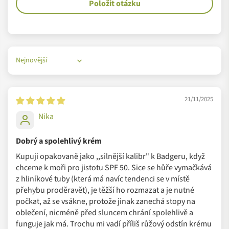
obaly upřednostňují recyklované plasty a opakovaně
filtry pokožku nedráždí a nealergizují a jsou bezpečnější než
Položit otázku
použitelné materiály. Jdou ale ještě dál. Z ekologického i
konvenčně používané chemické filtry. Fungují totiž na čistě
ekonomického hlediska se rozhodli pro výrobu "zeleného
fyzickém principu - na pokožce vytvoří slabou vrstvu, která UV
plastu", tedy zcela recyklovatelného bioplastu z šetrně
záření odráží.
pěstované cukrové třtiny. Do slušivých bioplastových
Fyzikální (minerální) filtry, které se používají ve skutečně
Sort by
lahviček tak oblékli celou svou řadu ekologické drogerie.
Klíčová ingredience pod víčky produktů? Bio-
přírodních opalovacích krémech, fungují jako bariéra, která
udržitelnost
odráží nejvíce slunečního záření. FDA je označila za
jediné
21/11/2025
obecně účinné a bezpečné UV filtry
.
Nika
Co se týče ochrany proti UVA i UVB záření, řiďte se vždy
označením na obalu produktu. Pokud je na něm v kroužku
Dobrý a spolehlivý krém
UVA, pak si můžete být plnou ochranou jisti, výrobci totiž musí
Kupuji opakovaně jako ,,silnější kalibr" k Badgeru, když
projít testy, aby si toto označení mohli na obal dát.
chceme k moři pro jistotu SPF 50. Sice se hůře vymačkává
z hliníkové tuby (která má navíc tendenci se v místě
přehybu proděravět), je těžší ho rozmazat a je nutné
Jak si v obchodě vybrat opalovací krém, který bude
počkat, až se vsákne, protože jinak zanechá stopy na
sloužit a ne škodit? Připravili jsme pro vás
návod na
oblečení, nicméně před sluncem chrání spolehlivě a
blogu
.
funguje jak má. Trochu mi vadí příliš růžový odstín krému