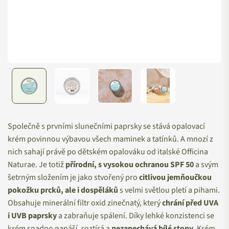
Společně s prvními slunečními paprsky se stává opalovací
krém povinnou výbavou všech maminek a tatínků. A mnozí z
nich sahají právě po dětském opalováku od italské Officina
Naturae. Je totiž
přírodní, s vysokou ochranou SPF 50
a svým
šetrným složením je jako stvořený pro
citlivou jemňoučkou
pokožku prcků, ale i dospěláků
s velmi světlou pletí a pihami.
Obsahuje minerální filtr oxid zinečnatý, který
chrání před UVA
i UVB paprsky
a zabraňuje spálení. Díky lehké konzistenci se
krém snadno nanáší, roztírá a
nezanechává bílé stopy
. Krém