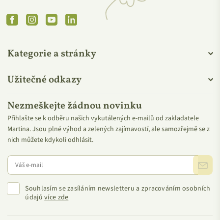
předpisů.
Facebook
Instagram
YouTube
Linkedin
Produkty jsou vyrobeny ze složek
přírodního původu
za
použití udržitelných a šetrných technologií.
Provádí se povinné testy hotového výrobku k prevenci
Kategorie a stránky
nežádoucích účinků.
Pravdivé etikety a tvrzení podložené spolehlivým vědeckým
Užitečné odkazy
testem.
Nezávislý kontrolní a certifikační systém s mezinárodními
Nezmeškejte žádnou novinku
akreditacemi, který zveřejňuje pravidla, seznamy
společností a certifikovaných produktů (včetně složek) a
Přihlašte se k odběru našich vykutálených e-mailů od zakladatele
Martina. Jsou plné výhod a zelených zajímavostí, ale samozřejmě se z
reaguje na dotazy spotřebitelů.
nich můžete kdykoli odhlásit.
Souhlasím se zasíláním newsletteru a zpracováním osobních
údajů
více zde