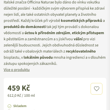
Italské značce Officina Naturae bylo dáno do vínku vskutku
důležité poslání - každičkým svým výtvorem přispívá ke zdraví
nejen lidí, ale také ostatních obyvatel planety a životního
prostředí. Každý krůček při výrobě
kosmetických přípravků
a
produktů do domácnosti
tak její tým provádí s dokonalou
vědomostí a
úctou k přírodním zdrojům
,
etickým
přístupem
k pěstitelům a zaměstnancům a s jiskřivou
vášní
pro vizi
zelenější budoucnosti. Jejich obdivuhodná důslednost se
odráží také v obalových materiálech z
recyklovatelného
bioplastu, v
lokálním původu
mnoha ingrediencí a v dlouhém
zástupu spokojených zákazníků.
Více o produktu
459 Kč
Standardní
cena
612,0 Kč / 100 ml
Skladem