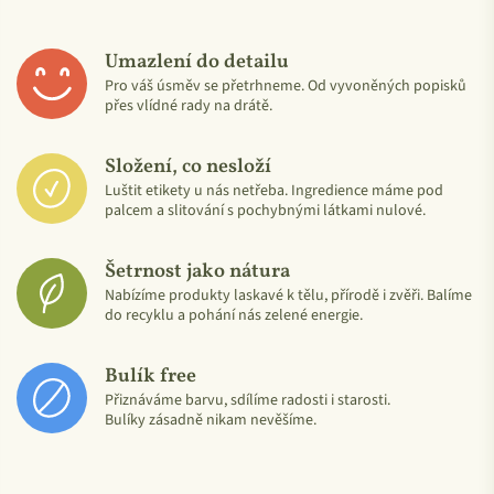
Umazlení do detailu
Pro váš úsměv se přetrhneme. Od vyvoněných popisků
Certifikace ICEA Cosmos Natural zaručuje:
přes vlídné rady na drátě.
Ekologicky šetrné
výrobní a zpracovatelské procesy
Složení, co nesloží
respektující i lidské zdraví.
Luštit etikety u nás netřeba. Ingredience máme pod
Odpovědné využívání přírodních zdrojů.
palcem a slitování s pochybnými látkami nulové.
Omezení metodik a procesů chemické syntézy a
extrakčních procesů.
Šetrnost jako nátura
Provádí se důsledná kontrola dodavatelů, výroby a prodeje
Nabízíme produkty laskavé k tělu, přírodě i zvěři. Balíme
vstupních surovin i finálních kosmetických produktů.
do recyklu a pohání nás zelené energie.
Certifikace a kontrola prováděné v souladu s požadavky
normy EN 17065.
Bulík free
Přiznáváme barvu, sdílíme radosti i starosti.
Bulíky zásadně nikam nevěšíme.