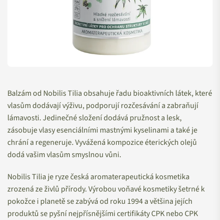
Balzám od Nobilis Tilia obsahuje řadu bioaktivních látek, které
vlasům dodávají výživu, podporují rozčesávání a zabraňují
lámavosti. Jedinečné složení dodává pružnost a lesk,
zásobuje vlasy esenciálními mastnými kyselinami a také je
chrání a regeneruje. Vyvážená kompozice éterických olejů
dodá vašim vlasům smyslnou vůni.
Nobilis Tilia je ryze česká aromaterapeutická kosmetika
zrozená ze živlů přírody. Výrobou voňavé kosmetiky šetrné k
pokožce i planetě se zabývá od roku 1994 a většina jejích
produktů se pyšní nejpřísnějšími certifikáty CPK nebo CPK