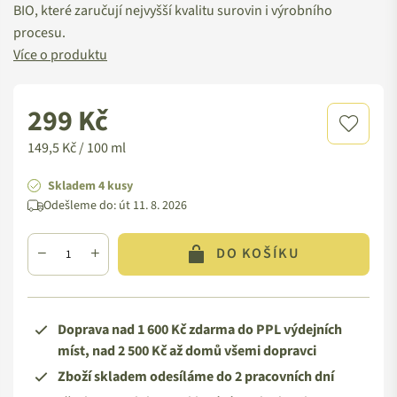
BIO, které zaručují nejvyšší kvalitu surovin i výrobního
procesu.
Více o produktu
299 Kč
Standardní
cena
149,5 Kč / 100 ml
Skladem 4 kusy
Odešleme do:
út 11. 8. 2026
DO KOŠÍKU
Doprava nad 1 600 Kč zdarma do PPL výdejních
míst, nad 2 500 Kč až domů všemi dopravci
Zboží skladem odesíláme do 2 pracovních dní