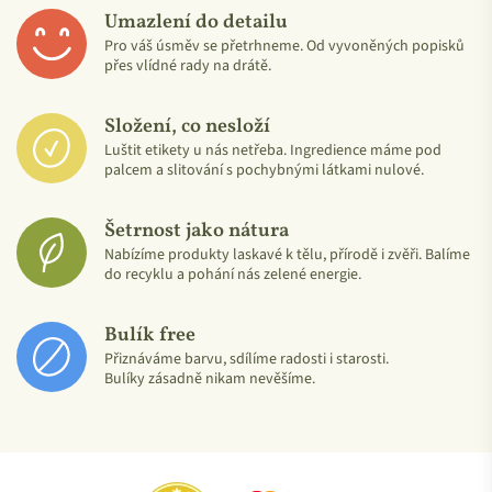
Umazlení do detailu
Pro váš úsměv se přetrhneme. Od vyvoněných popisků
přes vlídné rady na drátě.
Složení, co nesloží
Luštit etikety u nás netřeba. Ingredience máme pod
palcem a slitování s pochybnými látkami nulové.
Šetrnost jako nátura
Nabízíme produkty laskavé k tělu, přírodě i zvěři. Balíme
do recyklu a pohání nás zelené energie.
Bulík free
Přiznáváme barvu, sdílíme radosti i starosti.
Mezinárodně uznávaná známka FSC (Forest Stewardship
Bulíky zásadně nikam nevěšíme.
Council®) zaručuje, že:
Materiály na výrobu produktů jsou v souladu s ekologicky
šetrným, společensky přínosným a hospodářsky
životaschopným obhospodařováním a zachováním lesů.