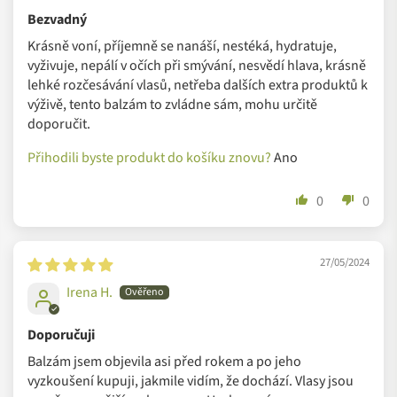
můžete je dát i do mrazáku. Rozmrazujte šetrně při pokojové
Bezvadný
teplotě.
Krásně voní, příjemně se nanáší, nestéká, hydratuje,
vyživuje, nepálí v očích při smývání, nesvědí hlava, krásně
Namíchané masážní, tělové či obličejové směsi
vydrží ve
lehké rozčesávání vlasů, netřeba dalších extra produktů k
standardních pokojových teplotách několik měsíců (viz doba
výživě, tento balzám to zvládne sám, mohu určitě
trvanlivosti).
doporučit.
Certifikáty zaručující nejvyšší kvalitu
Přihodili byste produkt do košíku znovu?
Ano
0
0
27/05/2024
Irena H.
Doporučuji
Balzám jsem objevila asi před rokem a po jeho
vyzkoušení kupuji, jakmile vidím, že dochází. Vlasy jsou