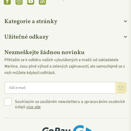
Facebook
Instagram
YouTube
Linkedin
Kategorie a stránky
Označení Regionální produkt Českosaské Švýcarsko
je
zárukou kvality, místního původu a šetrnosti k životnímu
Užitečné odkazy
prostředí. Označuje výrobky a služby, které vznikají s
respektem k místní tradici a krajině národním parkům České
Nezmeškejte žádnou novinku
Švýcarsko a Saské Švýcarsko. Podporuje lokální řemeslníky,
Přihlašte se k odběru našich vykutálených e-mailů od zakladatele
farmáře i podnikatele a přináší zákazníkům to nejlepší z
Martina. Jsou plné výhod a zelených zajímavostí, ale samozřejmě se z
regionu – autentické, poctivé a udržitelné.
nich můžete kdykoli odhlásit.
O značce Nobilis Tilia
Přírodní aromaterapeutická kosmetika Nobilis Tilia nabízí již
Souhlasím se zasíláním newsletteru a zpracováním osobních
od roku 1994 výjimečnou péči s blahodárnými účinky
údajů
více zde
éterických olejů. Tyto mocné esence siličnatých rostlin v sobě
ukrývají hlubokou sílu a energii, která je zachycena spojením
tradiční metody destilace vodní párou a přírodních živlů ohně,