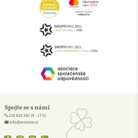
A zároveň v souladu se sociálními, ekonomickými a
ekologickými potřebami současných i budoucích generací.
Spojte se s námi
226 633 542 (9 - 17 h)
info@econea.cz