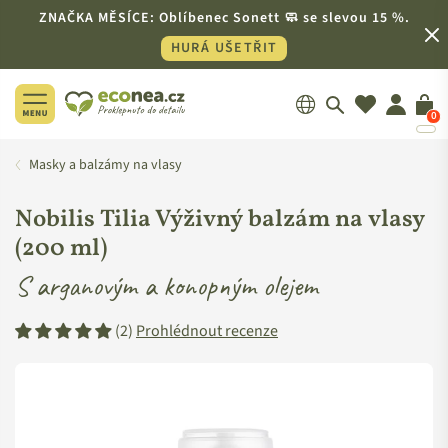
ZNAČKA MĚSÍCE: Oblíbenec Sonett 🧼 se slevou 15 %.
HURÁ UŠETŘIT
0
ECONEA.CZ
Masky a balzámy na vlasy
Nobilis Tilia Výživný balzám na vlasy
(200 ml)
S arganovým a konopným olejem
(2)
Prohlédnout recenze