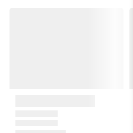
Certifikát CPK (Certifikovaná přírodní kosmetika):
Zaručuje, že složky výrobku jsou minimálně z 85 %
přírodního původu.
Obsahují pouze ty nejkvalitnější přírodní ingredience a bio
suroviny z ekologického zemědělství.
Výrobky neobsahují živočišné produkty ani GMO.