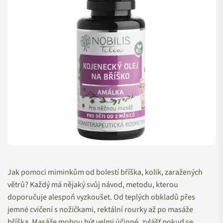
Jak pomoci miminkům od bolestí bříška, kolik, zaražených
větrů? Každý má nějaký svůj návod, metodu, kterou
doporučuje alespoň vyzkoušet. Od teplých obkladů přes
jemné cvičení s nožičkami, rektální rourky až po masáže
bříška. Masáže mohou být velmi účinné, zvlášť pokud se