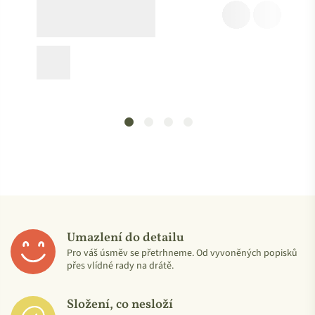
Použité suroviny ani finální výrobek nejsou testované na
zvířatech.
Umazlení do detailu
Pro váš úsměv se přetrhneme. Od vyvoněných popisků
přes vlídné rady na drátě.
Ochranná známka BIO pro produkty ekologického
zemědělství:
Složení, co nesloží
Je logo Evropské unie a ručí za to, že výrobek byl vyroben