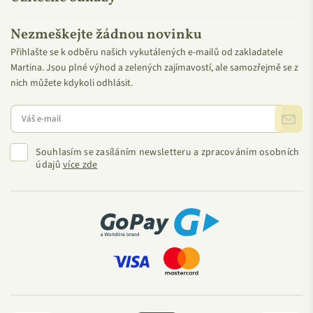
Nezmeškejte žádnou novinku
Přihlašte se k odběru našich vykutálených e-mailů od zakladatele
Martina. Jsou plné výhod a zelených zajímavostí, ale samozřejmě se z
nich můžete kdykoli odhlásit.
Souhlasím se zasíláním newsletteru a zpracováním osobních
údajů
více zde
Označení Regionální produkt Českosaské Švýcarsko
je
zárukou kvality, místního původu a šetrnosti k životnímu
prostředí. Označuje výrobky a služby, které vznikají s
respektem k místní tradici a krajině národním parkům České
Švýcarsko a Saské Švýcarsko. Podporuje lokální řemeslníky,