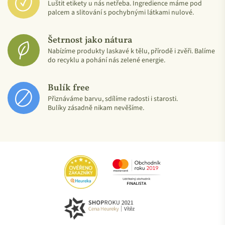
Luštit etikety u nás netřeba. Ingredience máme pod
podle zásad ekologického zemědělství.
palcem a slitování s pochybnými látkami nulové.
Při pěstování plodin nebyly použity herbicidy, pesticidy či
umělá hnojiva.
Šetrnost jako nátura
Certifikát vydává nezávislá kontrolní organizace.
Nabízíme produkty laskavé k tělu, přírodě i zvěři. Balíme
do recyklu a pohání nás zelené energie.
Bulík free
Přiznáváme barvu, sdílíme radosti i starosti.
Bulíky zásadně nikam nevěšíme.