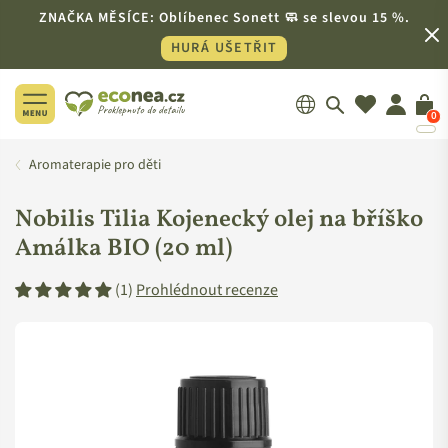
ZNAČKA MĚSÍCE: Oblíbenec Sonett 🧼 se slevou 15 %.
HURÁ UŠETŘIT
0
ECONEA.CZ
Aromaterapie pro děti
Nobilis Tilia Kojenecký olej na bříško
Amálka BIO (20 ml)
(1)
Prohlédnout recenze