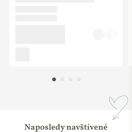
Certifikát CPK BIO (Certifikovaná přírodní kosmetika BIO):
Zaručuje, že složky výrobku jsou minimálně z 85 %
přírodního původu.
Obsahují pouze ty nejkvalitnější přírodní ingredience a bio
suroviny z ekologického zemědělství, minimálně 20 %.
Výrobky neobsahují živočišné produkty ani GMO.
Použité suroviny ani finální výrobek nejsou testované na
zvířatech.
Ručí, že nejméně 20 % surovin pochází z ekologického
zemědělství.
Naposledy navštívené