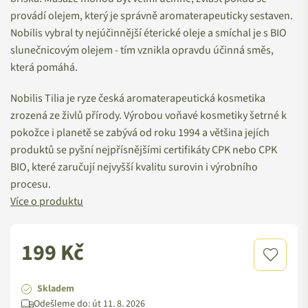
provádí olejem, který je správně aromaterapeuticky sestaven.
Nobilis vybral ty nejúčinnější éterické oleje a smíchal je s BIO
slunečnicovým olejem - tím vznikla opravdu účinná směs,
která pomáhá.
Nobilis Tilia je ryze česká aromaterapeutická kosmetika
zrozená ze živlů přírody. Výrobou voňavé kosmetiky šetrné k
pokožce i planetě se zabývá od roku 1994 a většina jejích
produktů se pyšní nejpřísnějšími certifikáty CPK nebo CPK
BIO, které zaručují nejvyšší kvalitu surovin i výrobního
procesu.
Více o produktu
199 Kč
Standardní
cena
Skladem
Odešleme do:
út 11. 8. 2026