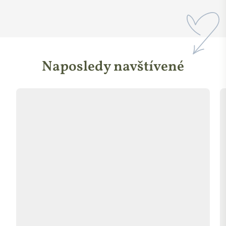
mezi maminkami takovou malou osvětu v tom, že ne každý
kožní problém je atopický ekzém a že jde kůži léčit jinak než
kortikoidy.“
Lucka Horáková, spoluzakladatelka a mastičkářka
Naposledy navštívené