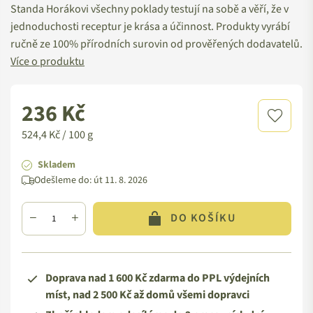
Standa Horákovi všechny poklady testují na sobě a věří, že v
jednoduchosti receptur je krása a účinnost. Produkty vyrábí
ručně ze 100% přírodních surovin od prověřených dodavatelů.
Více o produktu
236 Kč
Standardní
cena
524,4 Kč / 100 g
Skladem
Odešleme do:
út 11. 8. 2026
DO KOŠÍKU
Doprava nad 1 600 Kč zdarma do PPL výdejních
míst, nad 2 500 Kč až domů všemi dopravci