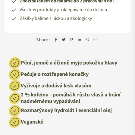
Zboží skladem odesíláme do 2 pracovních dní
Všechny produkty proklepáváme do detailu
Zásilky balíme s láskou a ekologicky
Share :
Pění, jemně a účinně myje pokožku hlavy
Pečuje o roztřepené konečky
Vyživuje a dodává lesk vlasům
2 % kofeinu - pomáhá k růstu vlasů a brání
nadměrnému vypadávání
Rozmarýnový hydrolát i esenciální olej
Veganské