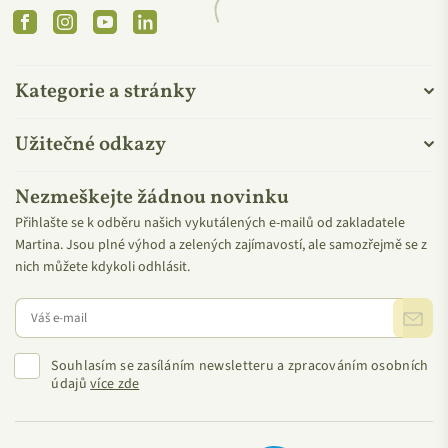
Facebook
Instagram
YouTube
Linkedin
Obsahují produkty Medarek palmový olej? Ne!
Kategorie a stránky
Žádná receptura
neobsahuje palmový olej ani jeho deriváty
.
To máme od dodavatele potvrzené. Není to vůbec
samozřejmé, proto si značky za tuto důslednost opravdu
Užitečné odkazy
vážíme.
Nezmeškejte žádnou novinku
Palmový olej jsme ze všech stran proklepli u nás
na
Přihlašte se k odběru našich vykutálených e-mailů od zakladatele
Martina. Jsou plné výhod a zelených zajímavostí, ale samozřejmě se z
blogu
. Dočtete se o jeho benefitech, následcích jeho
nich můžete kdykoli odhlásit.
současného nadužívání a dozvíte se také, zda má vůbec
smysl ho zcela bojkotovat.
Souhlasím se zasíláním newsletteru a zpracováním osobních
VŠE OD MEDAREK
údajů
více zde