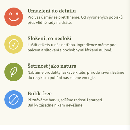
Lucka a Standa Horákovi, zakladatelé značky Medarek
Umazlení do detailu
Pro váš úsměv se přetrhneme. Od vyvoněných popisků
přes vlídné rady na drátě.
Složení, co nesloží
Luštit etikety u nás netřeba. Ingredience máme pod
palcem a slitování s pochybnými látkami nulové.
Šetrnost jako nátura
Nabízíme produkty laskavé k tělu, přírodě i zvěři. Balíme
do recyklu a pohání nás zelené energie.
Bulík free
Přiznáváme barvu, sdílíme radosti i starosti.
Bulíky zásadně nikam nevěšíme.
Míchají poklady z přírody pro dítka i
dospěláky