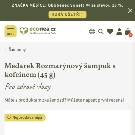
ZNAČKA MĚSÍCE: Oblíbenec Sonett 🧼 se slevou 15 %.
HURÁ UŠETŘIT
0
ECONEA.CZ
Šampony
Medarek Rozmarýnový šampuk s
kofeinem (45 g)
Pro zdravé vlasy
Máte s produktem zkušenosti? Můžete napsat první recenzi
Nejprodávanější