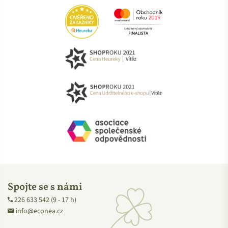
První krůčky Medarku směřovaly k dětským mastičkám,
olejům a balzámům, některé z nich si dokonce nechali
certifikovat pro novorozeňátka. Portfolio se ale brzy rozrostlo
také o
voňavosti pro maminky a tatínky
. Kromě
dospěláckých bylinkových mastí tak vyrábějí třeba šampuky,
tuhá mýdla nebo deodoranty.
Spojte se s námi
226 633 542 (9 - 17 h)
info@econea.cz