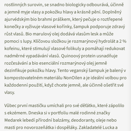
rostlinných surovin, se snadno biologicky odbourává, účinně
a jemně myje vlasy a pokožku hlavy a krásně pění. Doplněný
ajurvédským bio brahmi práškem, který pečuje o roztřepené
konečky a vyživuje vlasové kořínky, šampuk podporuje zdravý
růst vlasů. Bio marulový olej dodává vlasům lesk a může
pomoci s lupy. Klíčovou složkou je rozmarýnový hydrolát a 2 %
kofeinu, které stimulují vlasové folikuly a pomáhají redukovat
nadměrné vypadávání vlasů. Quinoový protein usnadňuje
rozčesávání a bio esenciální rozmarýnový olej jemně
dezinfikuje pokožku hlavy. Tento veganský šampuk je balený v
kompostovatelném materiálu NonOilen a je ideální volbou pro
každodenní použití, když chcete jemně, ale účinně ošetřit své
vlasy.
Vůbec první mastičku umíchali pro své děťátko, které zápolilo
s ekzémem. Dneska si v portfoliu malé rodinné značky
Medarek lebedí přírodní balzámy, deodoranty, oleje nebo
masti pro novorozeňátka i dospěláky. Zakladatelé Lucka a