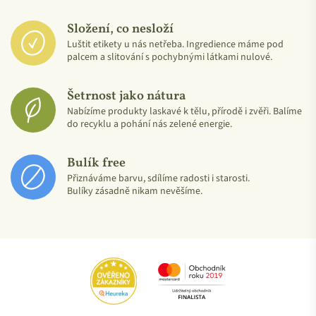
Složení, co nesloží
Luštit etikety u nás netřeba. Ingredience máme pod
palcem a slitování s pochybnými látkami nulové.
Šetrnost jako nátura
Nabízíme produkty laskavé k tělu, přírodě i zvěři. Balíme
do recyklu a pohání nás zelené energie.
Bulík free
Přiznáváme barvu, sdílíme radosti i starosti.
Bulíky zásadně nikam nevěšíme.
Žádné utrpení, žádné testování na zvířatech a žádné
živočišné suroviny
. Tohle logo sice nevydává žádná externí
autorita, je ale čestným slovem a prohlášením samotné
laSaponarie, která je členem VIVO - italské neziskové
organizace proti testování na zvířatech, která audituje své
členy.