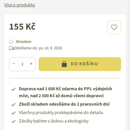
Více o produktu
155 Kč
Standardní
cena
Skladem
Odešleme do:
po 10. 8. 2026
DO KOŠÍKU
Doprava nad 1 600 Kč zdarma do PPL výdejních
míst, nad 2 500 Kč až domů všemi dopravci
Zboží skladem odesíláme do 2 pracovních dní
Všechny produkty proklepáváme do detailu
Zásilky balíme s láskou a ekologicky