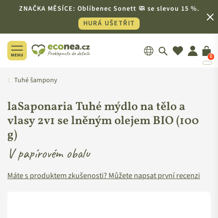
ZNAČKA MĚSÍCE: Oblíbenec Sonett 🧼 se slevou 15 %.
HURÁ UŠETŘIT
0
ECONEA.CZ
Tuhé šampony
laSaponaria Tuhé mýdlo na tělo a
vlasy 2v1 se lněným olejem BIO (100
g)
V papírovém obalu
Máte s produktem zkušenosti? Můžete napsat první recenzi