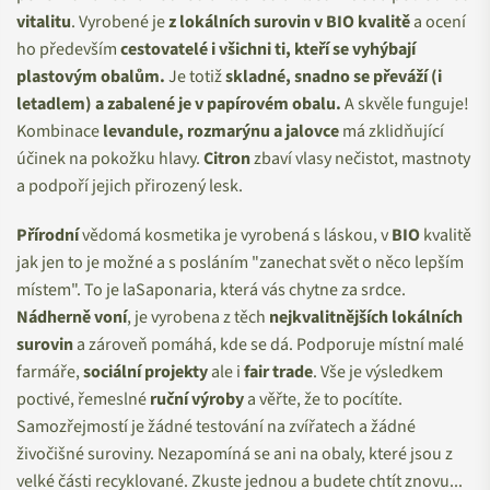
vitalitu
. Vyrobené je
z lokálních surovin v BIO kvalitě
a ocení
ho především
cestovatelé i všichni ti, kteří se vyhýbají
plastovým obalům.
Je totiž
skladné, snadno se převáží (i
letadlem) a zabalené je v papírovém obalu.
A skvěle funguje!
Kombinace
levandule, rozmarýnu a jalovce
má zklidňující
účinek na pokožku hlavy.
Citron
zbaví vlasy nečistot, mastnoty
a podpoří jejich přirozený lesk.
Přírodní
vědomá kosmetika je vyrobená s láskou, v
BIO
kvalitě
jak jen to je možné a s posláním "zanechat svět o něco lepším
místem". To je laSaponaria, která vás chytne za srdce.
Nádherně voní
, je vyrobena z těch
nejkvalitnějších lokálních
surovin
a zároveň pomáhá, kde se dá. Podporuje místní malé
farmáře,
sociální projekty
ale i
fair trade
. Vše je výsledkem
poctivé, řemeslné
ruční výroby
a věřte, že to pocítíte.
Samozřejmostí je žádné testování na zvířatech a žádné
živočišné suroviny. Nezapomíná se ani na obaly, které jsou z
velké části recyklované. Zkuste jednou a budete chtít znovu...