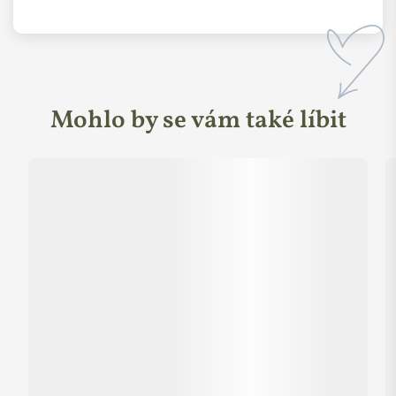
vážně a proto jsou jejich produkty tak čisté a bez pochybných
přísad. Přesně tímto přístupem si nás značka opravdu získala.
Mohlo by se vám také líbit