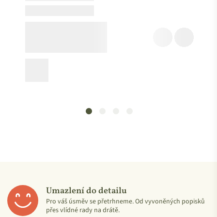
Logo
Cosmetici Biologici
hrdě oznamuje a dokládá
BIO kvalitu
produktů. Vydává ho externí certifikační orgán CCPB, který při
pravidelných kontrolách ověřuje, že suroviny odpovídají dané
kvalitě. Zkoumá ale i další složky výroby, včetně obalů a
dodavatelských řetězců.
Umazlení do detailu
Pro váš úsměv se přetrhneme. Od vyvoněných popisků
přes vlídné rady na drátě.