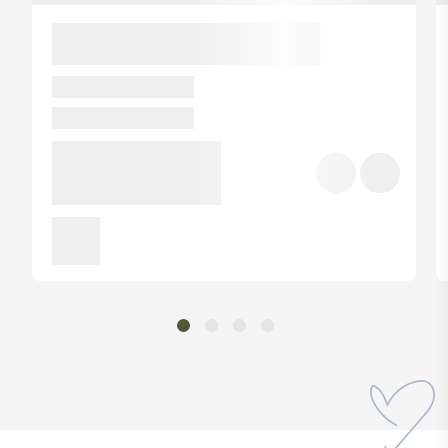
Jasnou zprávu mají za úkol sdělovat i loga přímo na
produktech. Tato vypovídají o tom, že veškeré ingredience
pocházejí z etického dodavatelského řetězce, pomáhají
sociálním projektům a místním komunitám. Druhé pak
označuje, že jedna nebo více surovin je certifikováno jako Fair
trade.