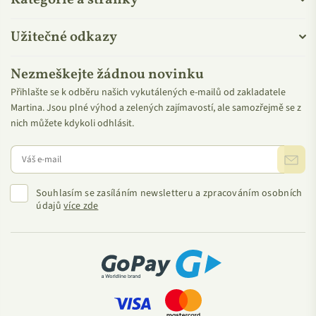
Kategorie a stránky
Níže uvedená loga vydává německá nezisková organice BDIH
sdružující výrobce přírodní kosmetiky. Tato společnost vznikla
Užitečné odkazy
s cílem podporovat transparentní a etické standardy v oblasti
složení, výroby i testování kosmetických produktů. Certifikace
Nezmeškejte žádnou novinku
COSMOS Natural zaručuje, že produkt
obsahuje
suroviny
Přihlašte se k odběru našich vykutálených e-mailů od zakladatele
přírodního původu
,
neobsahuje
problematické
syntetické
Martina. Jsou plné výhod a zelených zajímavostí, ale samozřejmě se z
látky
,
ropné deriváty ani GMO
,
není testován na zvířatech
a je
nich můžete kdykoli odhlásit.
vyráběn způsobem šetrným k životnímu prostředí
včetně
důrazu na udržitelné balení. Certifikát COSMOS Organic navíc
zaručuje, že minimální podíl
BIO
látek
ve složení je
95 %
.
Souhlasím se zasíláním newsletteru a zpracováním osobních
údajů
více zde