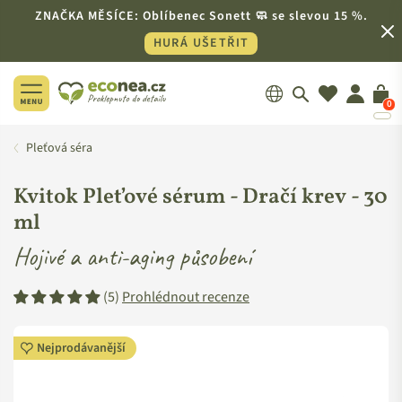
ZNAČKA MĚSÍCE: Oblíbenec Sonett 🧼 se slevou 15 %.
HURÁ UŠETŘIT
0
ECONEA.CZ
Pleťová séra
Kvitok Pleťové sérum - Dračí krev -
30
ml
Hojivé a anti-aging působení
(5)
Prohlédnout recenze
Nejprodávanější