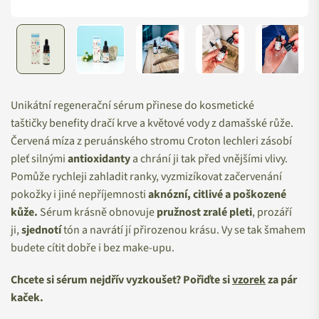
Unikátní regenerační sérum přinese do kosmetické
taštičky benefity dračí krve a květové vody z damašské růže.
Červená míza z peruánského stromu Croton lechleri zásobí
pleť silnými
antioxidanty
a chrání ji tak před vnějšími vlivy.
Pomůže rychleji zahladit ranky, vyzmizíkovat začervenání
pokožky i jiné nepříjemnosti
aknózní, citlivé a poškozené
kůže.
Sérum krásně obnovuje
pružnost
zralé pleti
, prozáří
ji,
sjednotí
tón a navrátí jí přirozenou krásu. Vy se tak šmahem
budete cítit dobře i bez make-upu.
Chcete si sérum nejdřív vyzkoušet? Pořiďte si
vzorek
za pár
kaček.