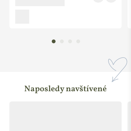
Naposledy navštívené
Postoj k obalům