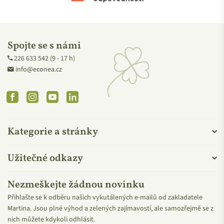
vystaveny několik dní, což se ale za běžného provozu neděje.
Pokud si nejste jistí zda produkt použít, či ne, kontaktuje naše
milé kolegyně na zákaznické péči, které vám rády pomohou.
Spojte se s námi
226 633 542 (9 - 17 h)
info@econea.cz
VŠE OD KVITOK
Facebook
Instagram
YouTube
Linkedin
Kategorie a stránky
Užitečné odkazy
Nezmeškejte žádnou novinku
Přihlašte se k odběru našich vykutálených e-mailů od zakladatele
Martina. Jsou plné výhod a zelených zajímavostí, ale samozřejmě se z
nich můžete kdykoli odhlásit.