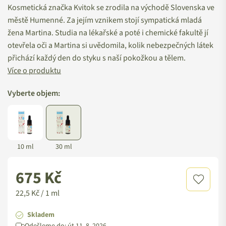
Kosmetická značka Kvitok se zrodila na východě Slovenska ve
městě Humenné. Za jejím vznikem stojí sympatická mladá
žena Martina. Studia na lékařské a poté i chemické fakultě jí
otevřela oči a Martina si uvědomila, kolik nebezpečných látek
přichází každý den do styku s naší pokožkou a tělem.
Více o produktu
Vyberte objem:
10 ml
30 ml
675 Kč
Standardní
cena
22,5 Kč / 1 ml
Skladem