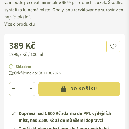
vám bude pečovat minimálně 95 % přírodních složek. Škodlivá
syntetika tu nemá místo. Obaly jsou recyklované a suroviny co
nejvíc lokální.
Více o produktu
389 Kč
Standardní
cena
1296,7 Kč / 100 ml
Skladem
Odešleme do:
út 11. 8. 2026
DO KOŠÍKU
Doprava nad 1 600 Kč zdarma do PPL výdejních
míst, nad 2 500 Kč až domů všemi dopravci
Zboží skladem odesíláme do 2 pracovních dní