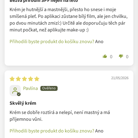
Bezva přírodní SPF nejen na léto
Krém je hutnější a mastnějši, přesto ho snese i moje
smíšená pleť. Po aplikaci zůstane bílý film, ale jen chvilku,
po dvou minutách zmizí:) Určitě ale doporučuju těch pár
minut počkat, než aplikujte make-up :)
Přihodili byste produkt do košíku znovu?
Ano
0
0
21/05/2026
Pavlína
Skvělý krém
Krém se dobře roztírá a nelepí, není mastný a má
příjemnou vůni.
Přihodili byste produkt do košíku znovu?
Ano