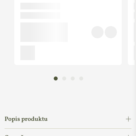
Popis produktu
Ochranný pleťový krém
s vysokou ochranou SPF 30
přináší