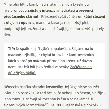
Minerální filtr v kombinaci s vitamínem C a kyselinou
hyaluronovou
zajišťuje intenzivní hydrataci a prevenci
předčasného stárnutí
. Přirozeně svěží vůně a
unikátní složení
s olejem z opuncie
, mandlí a karanja rozmazlují pleť,
podporují její pružnost a zanechávají ji jemnou a svěží po celý
den.
TIP:
Nespalte se při výběru opalováku. Šli jsme na to
mazaně a zjistili, jak chytat bronz bez kontroverzních
látek a proč po máznutí přírodního krému už dávno
nemusíte být bílí jako ředitel vápenky.
Začtěte se do
důležitých řádků.
Německá značka přírodní kosmetiky Hej Organic se na svět
vyloupla v roce 2016 a razí heslo, že nebojuje s časem, ale žije v
jeho rytmu. Uznávají přirozenou krásu a co nejjemnější
složení svých rozmazlovačů. Je 100% veganská a o pokožku