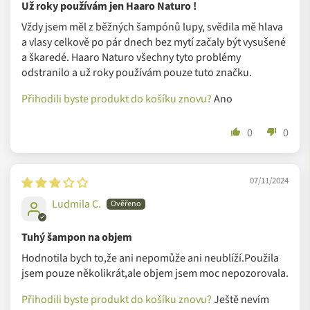
Už roky používám jen Haaro Naturo !
Obsahují produkty palmový olej? Ne.
Vždy jsem měl z běžných šampónů lupy, svědila mě hlava
a vlasy celkově po pár dnech bez mytí začaly být vysušené
Suroviny do produktů Haaro Naturo jsou pečlivě voleny tak,
a škaredé. Haaro Naturo všechny tyto problémy
aby se obešly zcela bez palmového oleje a jeho derivátů.
odstranilo a už roky používám pouze tuto značku.
Přihodili byste produkt do košíku znovu?
Ano
VŠE OD HAARO NATURO
0
0
07/11/2024
Ludmila C.
Tuhý šampon na objem
Hodnotila bych to,že ani nepomůže ani neublíží.Použila
jsem pouze několikrát,ale objem jsem moc nepozorovala.
Přihodili byste produkt do košíku znovu?
Ještě nevím