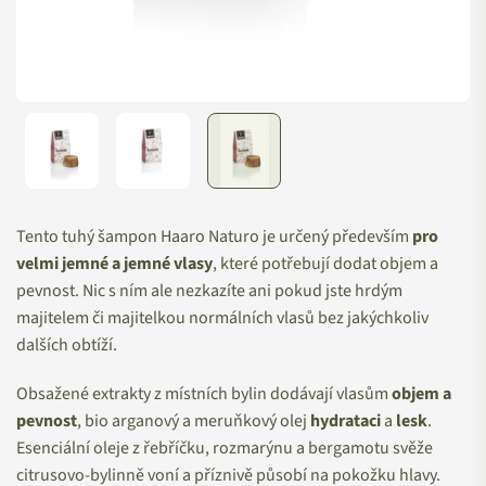
Tento tuhý šampon Haaro Naturo je určený především
pro
velmi jemné a jemné vlasy
, které potřebují dodat objem a
pevnost. Nic s ním ale nezkazíte ani pokud jste hrdým
majitelem či majitelkou normálních vlasů bez jakýchkoliv
dalších obtíží.
Obsažené extrakty z místních bylin dodávají vlasům
objem a
pevnost
, bio arganový a meruňkový olej
hydrataci
a
lesk
.
Esenciální oleje z řebříčku, rozmarýnu a bergamotu svěže
citrusovo-bylinně voní a příznivě působí na pokožku hlavy.