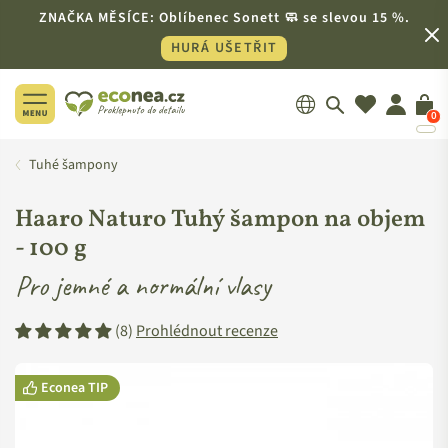
ZNAČKA MĚSÍCE: Oblíbenec Sonett 🧼 se slevou 15 %.
HURÁ UŠETŘIT
0
ECONEA.CZ
Tuhé šampony
Haaro Naturo Tuhý šampon na objem
-
100 g
Pro jemné a normální vlasy
(8)
Prohlédnout recenze
Econea TIP