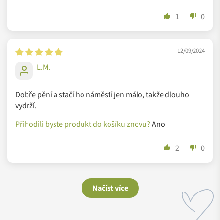
1
0
12/09/2024
L.M.
Dobře pění a stačí ho náměstí jen málo, takže dlouho
vydrží.
Přihodili byste produkt do košíku znovu?
Ano
2
0
Načíst více