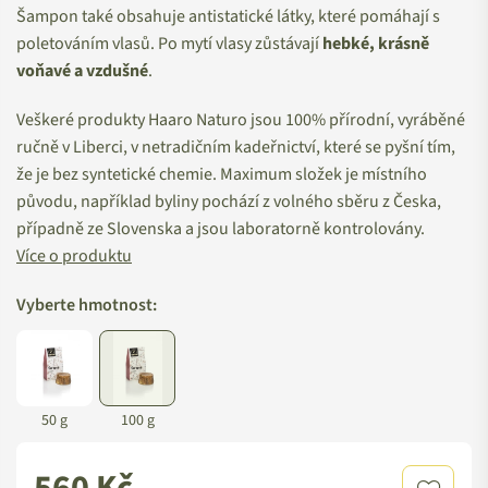
Šampon také obsahuje antistatické látky, které pomáhají s
poletováním vlasů.
Po mytí vlasy zůstávají
hebké, krásně
voňavé a vzdušné
.
Veškeré produkty Haaro Naturo jsou 100% přírodní, vyráběné
ručně v Liberci, v netradičním kadeřnictví, které se pyšní tím,
že je bez syntetické chemie. Maximum složek je místního
původu, například byliny pochází z volného sběru z Česka,
případně ze Slovenska a jsou laboratorně kontrolovány.
Více o produktu
Vyberte hmotnost:
50 g
100 g
Standardní