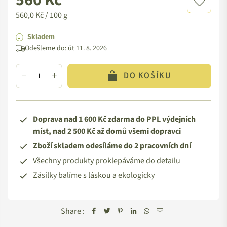
560 Kč
cena
560,0 Kč / 100 g
Skladem
Odešleme do:
út 11. 8. 2026
DO KOŠÍKU
Doprava nad 1 600 Kč zdarma do PPL výdejních
míst, nad 2 500 Kč až domů všemi dopravci
Zboží skladem odesíláme do 2 pracovních dní
Všechny produkty proklepáváme do detailu
Zásilky balíme s láskou a ekologicky
Share :