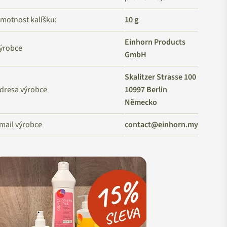
motnost kalíšku:
10 g
Einhorn Products
ýrobce
GmbH
Skalitzer Strasse 100
dresa výrobce
10997 Berlin
Německo
mail výrobce
contact@einhorn.my