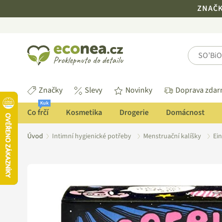
ZNAČKA
ECONEA.CZ
Značky
Slevy
Novinky
Doprava zda
Kuk
Co frčí
Kosmetika
Drogerie
Domácnost
Úvod
Intimní hygienické potřeby
Menstruační kalíšky
Ei