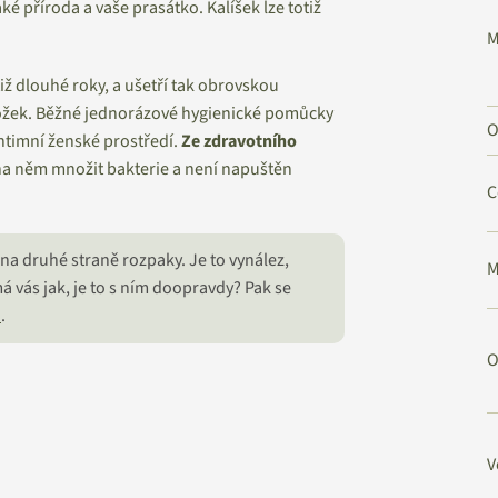
ké příroda a vaše prasátko. Kalíšek lze totiž
M
otiž dlouhé roky, a ušetří tak obrovskou
ožek. Běžné jednorázové hygienické pomůcky
O
ntimní ženské prostředí.
Ze zdravotního
 něm množit bakterie a není napuštěn
C
na druhé straně rozpaky. Je to vynález,
M
á vás jak, je to s ním doopravdy? Pak se
u
.
O
V