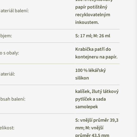
papír potištěný
ateriál balení:
recyklovatelným
inkoustem.
bjem:
S: 17 ml; M: 26 ml
Krabička patří do
o s obaly:
kontejneru na papír.
100 % lékářský
ateriál:
silikon
kalíšek, žlutý látkový
bsah balení:
pytlíček a sada
samolepek
S: vnější průměr 39,3
elikost:
mm; M: vnější
průměr 43,5 mm