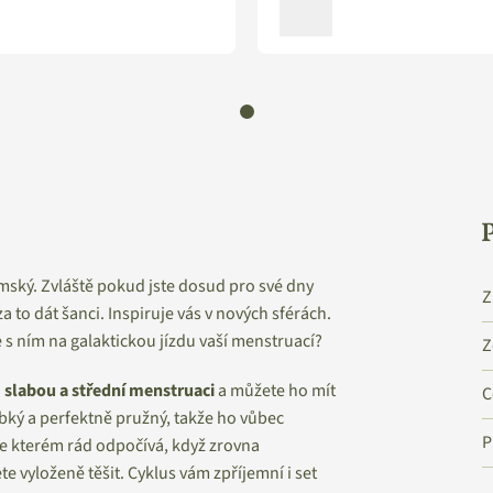
ský. Zvláště pokud jste dosud pro své dny
Z
 to dát šanci. Inspiruje vás v nových sférách.
s ním na galaktickou jízdu vaší menstruací?
Z
o
slabou a střední menstruaci
a můžete ho mít
C
ebký a perfektně pružný, takže ho vůbec
P
 ve kterém rád odpočívá, když zrovna
vyloženě těšit. Cyklus vám zpříjemní i set