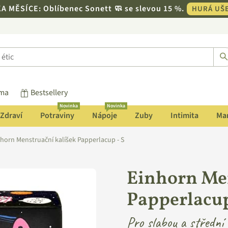
 MĚSÍCE: Oblíbenec Sonett 🧼 se slevou 15 %.
HURÁ UŠE
rma
Bestsellery
Novinka
Novinka
Zdraví
Potraviny
Nápoje
Zuby
Intimita
Mam
nhorn Menstruační kalíšek Papperlacup - S
Einhorn Men
Papperlacup
Pro slabou a střední