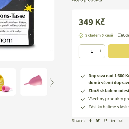
Více o produktu
349 Kč
Standardní
cena
Skladem 5 kusů
Od
Doprava nad 1 600 Kč
domů všemi dopravc
Zboží skladem odesí
Všechny produkty pr
Zásilky balíme s lásk
Share :