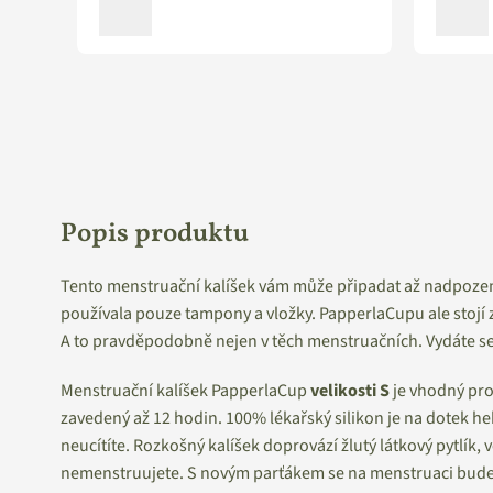
Popis produktu
Tento menstruační kalíšek vám může připadat až nadpozem
používala pouze tampony a vložky. PapperlaCupu ale stojí za
A to pravděpodobně nejen v těch menstruačních. Vydáte se 
Menstruační kalíšek PapperlaCup
velikosti S
je vhodný pr
zavedený až 12 hodin. 100% lékařský silikon je na dotek h
neucítíte. Rozkošný kalíšek doprovází žlutý látkový pytlík,
nemenstruujete. S novým parťákem se na menstruaci budete 