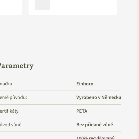
Parametry
načka
Einhorn
emě původu:
Vyrobeno v Německu
ertifikáty:
PETA
ůvod vůně:
Bez přidané vůně
100% recyklovaný