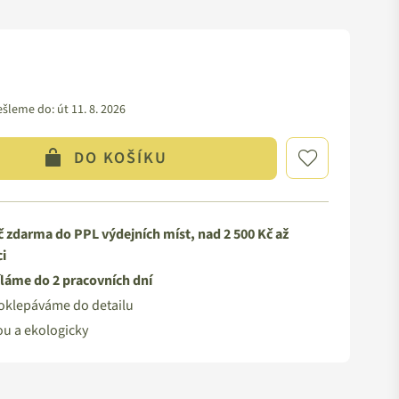
ešleme do:
út 11. 8. 2026
DO KOŠÍKU
 zdarma do PPL výdejních míst, nad 2 500 Kč až
i
láme do 2 pracovních dní
oklepáváme do detailu
ou a ekologicky