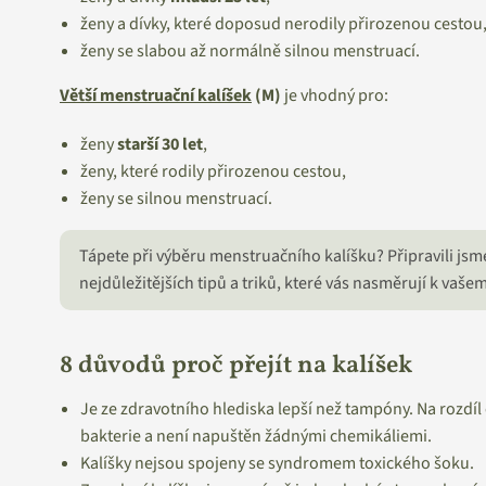
ženy a dívky, které doposud nerodily přirozenou cestou
ženy se slabou až normálně silnou menstruací.
Větší menstruační kalíšek
(M)
je vhodný pro:
ženy
starší
30 let
,
ženy, které rodily přirozenou cestou,
ženy se silnou menstruací.
Tápete při výběru menstruačního kalíšku? Připravili jsm
nejdůležitějších tipů a triků, které vás nasměrují k vaše
8 důvodů proč přejít na kalíšek
Je ze zdravotního hlediska lepší než tampóny. Na rozd
bakterie a není napuštěn žádnými chemikáliemi.
Kalíšky nejsou spojeny se syndromem toxického šoku.