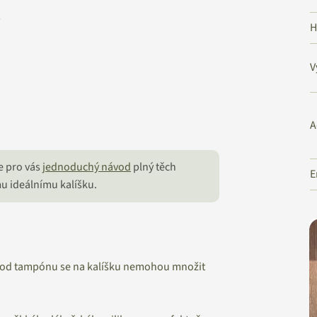
,
H
V
A
e pro vás
jednoduchý návod
plný těch
E
mu ideálnímu kalíšku.
íl od tampónu se na kalíšku nemohou množit