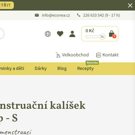
TŘIT
info@econea.cz
226 633 542
(9 - 17 h)
0 Kč
POTVRDIT
0
Velkoobchod
Kontakt
Novinka
inky a děti
Dárky
Blog
Recepty
struační kalíšek
 - S
 menstruaci