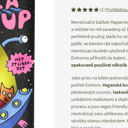
(1)
Prohlédnou
Menstruační kalíšek Papperl
a můžete ho mít zavedený až 1
perfektně pružný, takže ho vů
pytlík, ve kterém rád odpočí
menstruaci budete vyloženě tě
Einhornu přihodili do balení. 
opakovaně používat několik 
Jako princ na bílém jednorož
potřeb Einhorn.
Veganské ko
pěstovaných surovin,
laskavé
unikátními malůvkami a vtípk
procesu a jsou vegan friendly
neutralizují svou uhlíkovou st
výrobky stanou standardem. K