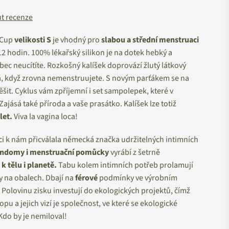
t recenze
aCup
velikosti S
je vhodný pro
slabou a střední menstruaci
2 hodin. 100% lékařský silikon je na dotek hebký a
bec neucítíte. Rozkošný kalíšek doprovází žlutý látkový
vá, když zrovna nemenstruujete. S novým parťákem se na
šit. Cyklus vám zpříjemní i set sampolepek, které v
Zajásá také příroda a vaše prasátko. Kalíšek lze totiž
let.
Viva la vagina loca!
ci k nám přicválala německá značka udržitelných intimních
ndomy i menstruační pomůcky
vyrábí z šetrně
 k tělu i planetě.
Tabu kolem intimních potřeb prolamují
y na obalech. Dbají na
férové
podmínky ve výrobním
. Polovinu zisku investují do ekologických projektů, čímž
opu a jejich vizí je společnost, ve které se ekologické
do by je nemiloval!