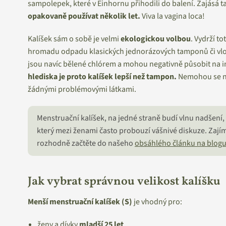
sampolepek, které v Einhornu přihodili do balení. Zajásá ta
opakovaně používat několik let.
Viva la vagina loca!
Kalíšek sám o sobě je velmi
ekologickou volbou
. Vydrží t
hromadu odpadu klasických jednorázových tamponů či vl
jsou navíc bělené chlórem a mohou negativně působit na i
hlediska je proto kalíšek lepší než tampon.
Nemohou se na
žádnými problémovými látkami.
Menstruační kalíšek, na jedné straně budí vlnu nadšení, 
který mezi ženami často probouzí vášnivé diskuze. Zajím
rozhodně začtěte do našeho
obsáhlého článku na blog
Jak vybrat správnou velikost kalíšku
Menší menstruační kalíšek (S)
je vhodný pro:
ženy a dívky
mladší 25 let
,