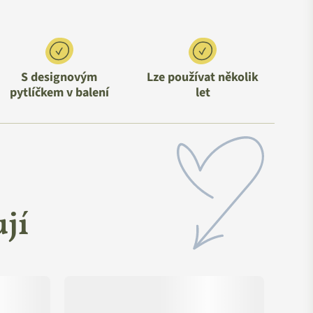
S designovým
Lze používat několik
pytlíčkem v balení
let
jí