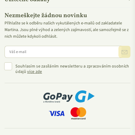
šetrným, společensky přínosným a hospodářsky
životaschopným obhospodařováním a zachováním lesů.
Nezmeškejte žádnou novinku
A zároveň v souladu se sociálními, ekonomickými a
Přihlašte se k odběru našich vykutálených e-mailů od zakladatele
ekologickými potřebami současných i budoucích generací.
Martina. Jsou plné výhod a zelených zajímavostí, ale samozřejmě se z
nich můžete kdykoli odhlásit.
Souhlasím se zasíláním newsletteru a zpracováním osobních
údajů
více zde