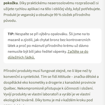
pokožku
. Díky praktickému neaerosolovému rozprašovači si
užijete rychlou aplikaci na tělo i obličej vždy, když potřebujete.
Produkt je veganský a obsahuje 99 % složek přírodního
původu.
TIP:
Nespalte se při výběru opalováku. Šli jsme na to
mazaně a zjistili, jak chytat bronz bez kontroverzních
látek a proč po máznutí přírodního krému už dávno
nemusíte být bílí jako ředitel vápenky.
Začtěte se do
důležitých řádků.
Přírodní produkty musí fungovat stejně, ne-li lépe než ty
konvenční a syntetické. Tím se řídí Attitude – značka dětské a
dospělácké eko kosmetiky a drogerie z kanadské provincie
Québec. Nekompromisně přistupuje k účinnosti i složení.
Vyvíjí produkty ve vlastní laboratoři a vyrábí je ve vlastní
ekologické továrně. Díky tomu je má v každém kroku pod