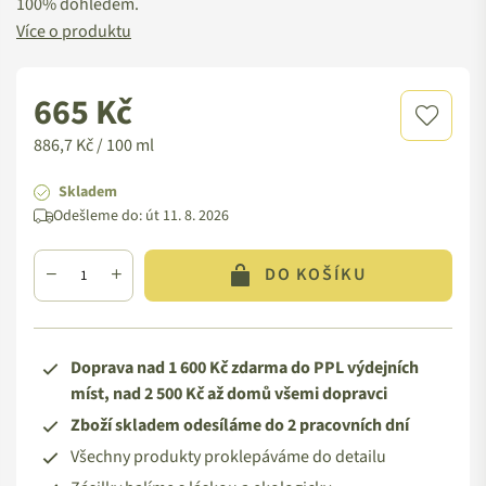
100% dohledem.
Více o produktu
665 Kč
Standardní
cena
886,7 Kč / 100 ml
Skladem
Odešleme do:
út 11. 8. 2026
DO KOŠÍKU
Doprava nad 1 600 Kč zdarma do PPL výdejních
míst, nad 2 500 Kč až domů všemi dopravci
Zboží skladem odesíláme do 2 pracovních dní
Všechny produkty proklepáváme do detailu