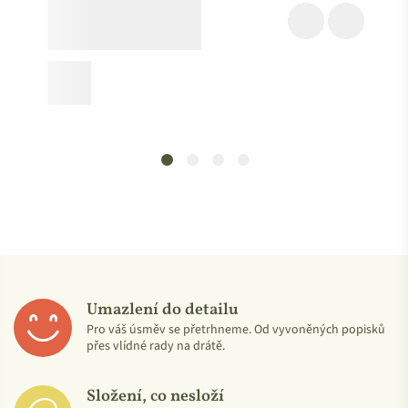
Co to znamená?
Ukažme si to na příkladu – třeba na vonné
látce, která se vyskytuje v levanduli. Přírodní parfemace ji
získává přímo z levandulových květů. Přírodně identická
parfemace ji vyrobí v laboratoři, ale s identickou molekulární
strukturou, jakou má její přírodní předloha. Syntetická
parfemace ji pak vyrobí v laboratoři s úplně jinou chemickou
strukturou (mnohdy z látek nejasných nebo kontroverzních
původů).
Tedy – přírodně identická parfemace je
vonná látka vyrobená
synteticky (uměle v laboratoři), ale má totožnou chemickou
strukturu jako látka vyskytující se v přírodě
.
Přírodně identické vůně jsou
intenzivnější a mnohem déle
Umazlení do detailu
vydrží
než ty přírodní – dokonce i na vypraném prádle po
Pro váš úsměv se přetrhneme. Od vyvoněných popisků
uschnutí, což čistě přírodní vůně neumí.
přes vlídné rady na drátě.
Jak víme, že je přírodně identická parfemace od Attitude
Složení, co nesloží
bezpečná?
Značka nese certifikát Environmental Working