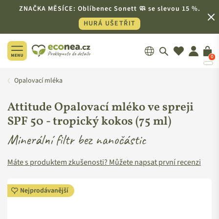
ZNAČKA MĚSÍCE: Oblíbenec Sonett 🧼 se slevou 15 %.
HURÁ UŠETŘIT
0
ECONEA.CZ
Opalovací mléka
Attitude Opalovací mléko ve spreji
SPF 50 - tropický kokos (75 ml)
Minerální filtr bez nanočástic
Máte s produktem zkušenosti? Můžete napsat první recenzi
Nejprodávanější