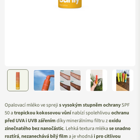
Opalovací mléko ve spreji
s vysokým stupněm ochrany
SPF
50 a
tropickou kokosovou vůní
nabízí spolehlivou
ochranu
před UVA i UVB zářením
díky minerálnímu filtru z
oxidu
zinečnatého bez nanočástic
. Lehká textura mléka
se snadno
roztírá
,
nezanechává bílý film
a je vhodná
i pro citlivou