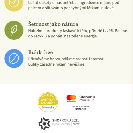
Luštit etikety u nás netřeba. Ingredience máme pod
Group Verified (EWG), který dokládá, že produkty neobsahují
palcem a slitování s pochybnými látkami nulové.
toxické nebo škodlivé látky a že výrobní procesy společnosti
splňují přísná kritéria.
Šetrnost jako nátura
Nabízíme produkty laskavé k tělu, přírodě i zvěři. Balíme
do recyklu a pohání nás zelené energie.
Bulík free
Přiznáváme barvu, sdílíme radosti i starosti.
Bulíky zásadně nikam nevěšíme.
Jakými dalšími certifikáty se Attitude pyšní?