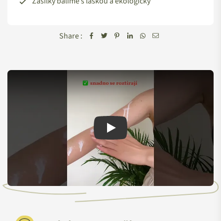
Zásilky balíme s láskou a ekologicky
Share :
Play