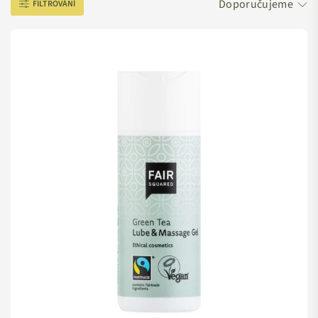
zde naleznete.
FILTROVÁNÍ
TIP
: Chcete vědět, jaký je mezi jednotlivými lubrikanty
rozdíl a jak sáhnout po tom správném? Vklouzněte na
blog a přečtěte si
podrobný návod, jak vybrat lubrikační
gel
.