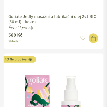
Goliate Jedlý masážní a lubrikační olej 2v1 BIO
(50 ml) - kokos
Pro ni i pro něj
589 Kč
Standardní
cena
Skladem
Nejprodávanější