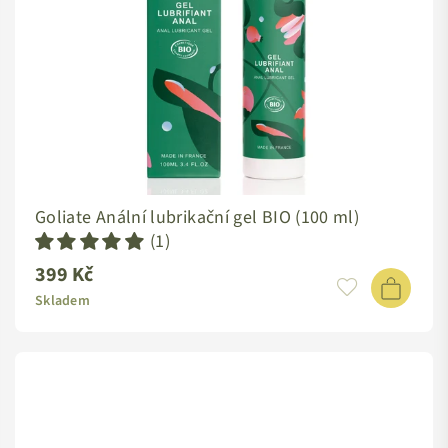
Goliate Anální lubrikační gel BIO (100 ml)
(1)
399 Kč
Standardní
cena
Skladem