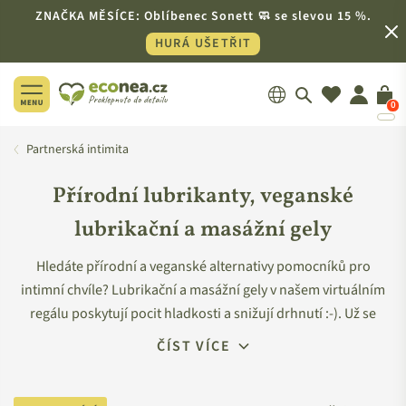
ZNAČKA MĚSÍCE: Oblíbenec Sonett 🧼 se slevou 15 %.
HURÁ UŠETŘIT
0
ECONEA.CZ
Partnerská intimita
Přírodní lubrikanty, veganské
lubrikační a masážní gely
Hledáte přírodní a veganské alternativy pomocníků pro
intimní chvíle? Lubrikační a masážní gely v našem virtuálním
regálu poskytují pocit hladkosti a snižují drhnutí :-). Už se
nemusíte obávat o svou pokožku, ani o nic jiného. Přírodní
ČÍST VÍCE
složení, šetrnost k životnímu prostředí a žádné testování na
zvířatech – to je samozřejmou vlastností všech pokladů, které