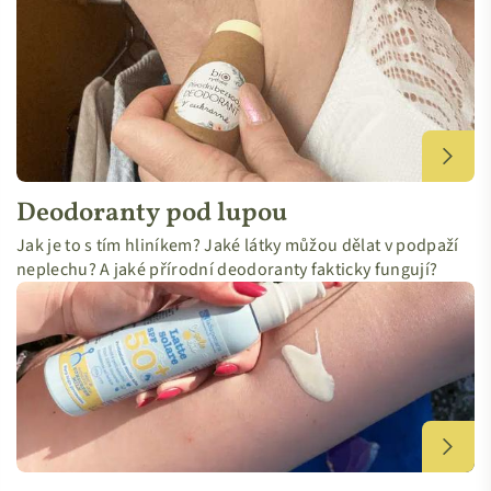
Deodoranty pod lupou
Jak je to s tím hliníkem? Jaké látky můžou dělat v podpaží
neplechu? A jaké přírodní deodoranty fakticky fungují?