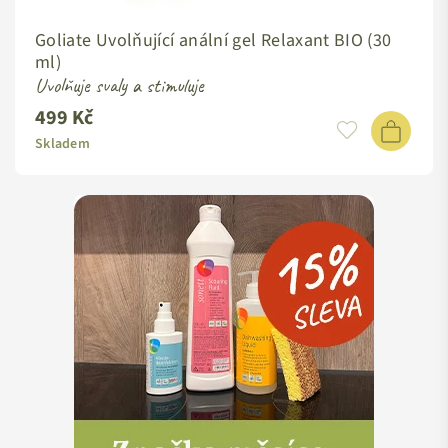
Goliate Uvolňující anální gel Relaxant BIO (30
ml)
Uvolňuje svaly a stimuluje
499 Kč
Standardní
cena
Skladem