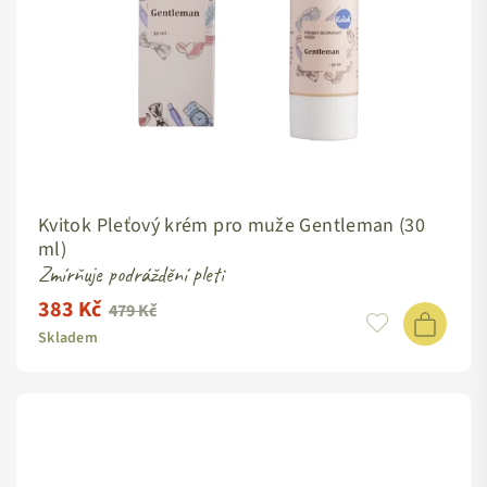
Kvitok Pleťový krém pro muže Gentleman (30
ml)
Zmírňuje podráždění pleti
383 Kč
Standardní
479 Kč
cena
Skladem