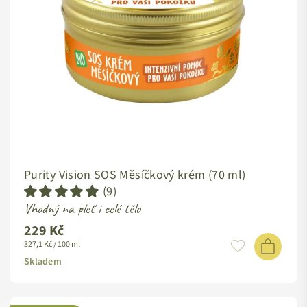
Purity Vision SOS Měsíčkový krém (70 ml)
(9)
Vhodný na pleť i celé tělo
229 Kč
Standardní
327,1 Kč / 100 ml
cena
Skladem