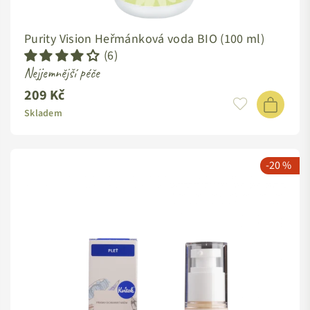
Purity Vision Heřmánková voda BIO (100 ml)
(6)
Nejjemnější péče
209 Kč
Standardní
cena
Skladem
-20 %