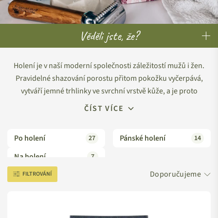
Věděli jste, že?
Holení je v naší moderní společnosti záležitostí mužů i žen.
Pravidelné shazování porostu přitom pokožku vyčerpává,
vytváří jemné trhlinky ve svrchní vrstvě kůže, a je proto
potřeba pečlivě volit přípravky, které k těmto zkrášlujícím
ČÍST VÍCE
zásahům používáme.
Po holení
Pánské holení
27
14
Holicí krémy, mýdla i pěny
v našem sortimentu jsou cíleně
složeny z ingrediencí
šetrných pro citlivou a podrážděnou
Na holení
7
pokožku
. Pokud hledáte něco revolučního,
depilační cukrová
FILTROVÁNÍ
pasta
s růžovou vodou, čajovníkem a heřmánkem je pro vás to
pravé. Je 100% přírodní a v pohodlí vašeho domova vás zbaví
chloupků
na dlouhé týdny
.