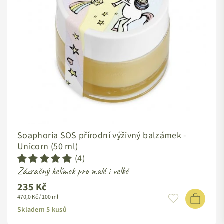
Soaphoria SOS přírodní výživný balzámek -
Unicorn (50 ml)
(4)
Zázračný kelímek pro malé i velké
235 Kč
Standardní
470,0 Kč / 100 ml
cena
Skladem 5 kusů