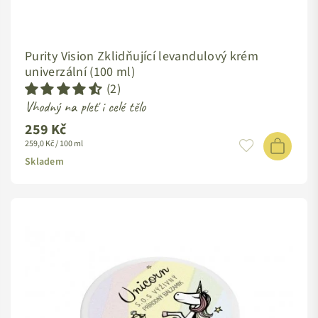
Purity Vision Zklidňující levandulový krém
univerzální (100 ml)
(2)
Vhodný na pleť i celé tělo
259 Kč
Standardní
259,0 Kč / 100 ml
cena
Skladem