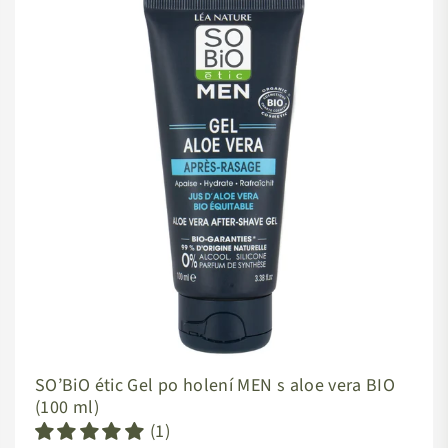
Pečlivě vybrané
přípravky po holení
pak citlivou pokožku
zklidní
a zbaví ji otravného zarudnutí. Výborně zklidňují
například květové vody nebo speciálně vyvinuté balzámy s
obsahem pečujících rostlinných olejů.
Chcete se umět holit ještě o chloupek lépe?
Mrkněte na
náš
článek o holení
, kde se dozvíte, jak dát porostu vale a
neriskovat zarostlé chlupáky, zarudlé pupínky ani
nepříjemné vyrážky.
SO’BiO étic Gel po holení MEN s aloe vera BIO
(100 ml)
(1)