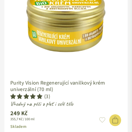
Purity Vision Regenerující vanilkový krém
univerzální (70 ml)
(3)
Vhodný na péči o pleť i celé tělo
249 Kč
Standardní
355,7 Kč / 100 ml
cena
Skladem