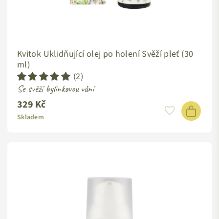
Kvitok Uklidňující olej po holení Svěží pleť (30
ml)
(2)
Se svěží bylinkovou vůní
329 Kč
Standardní
cena
Skladem