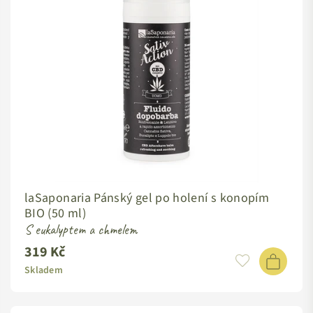
laSaponaria Pánský gel po holení s konopím
BIO (50 ml)
S eukalyptem a chmelem
319 Kč
Standardní
cena
Skladem