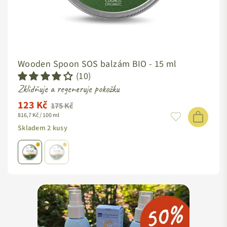
Wooden Spoon SOS balzám BIO -
15 ml
(10)
Zklidňuje a regeneruje pokožku
123 Kč
Standardní
175 Kč
816,7 Kč / 100 ml
cena
Skladem 2 kusy