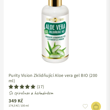
Purity Vision Zklidňující Aloe vera gel BIO (200
ml)
(17)
Se spirulinou a heřmánkem
349 Kč
Standardní
174,5 Kč / 100 ml
cena