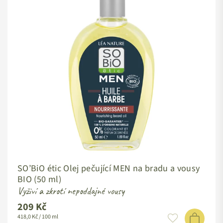
SO’BiO étic Olej pečující MEN na bradu a vousy
BIO (50 ml)
Vyživí a zkrotí nepoddajné vousy
209 Kč
Standardní
418,0 Kč / 100 ml
cena