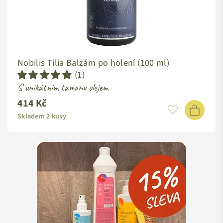
Nobilis Tilia Balzám po holení (100 ml)
(1)
S unikátním tamanu olejem
414 Kč
Standardní
cena
Skladem 2 kusy