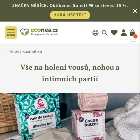
ZNAČKA MĚSÍCE: Oblíbenec Sonett 🧼 se slevou 15 %.
HURÁ UŠETŘIT
0
ECONEA.CZ
Tělová kosmetika
Vše na holení vousů, nohou a
intimních partií