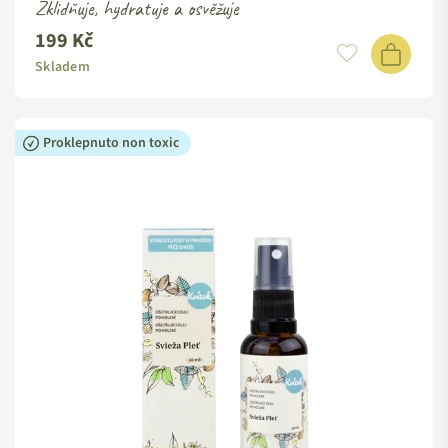
Zklidňuje, hydratuje a osvěžuje
199 Kč
Standardní
cena
Skladem
Proklepnuto non toxic