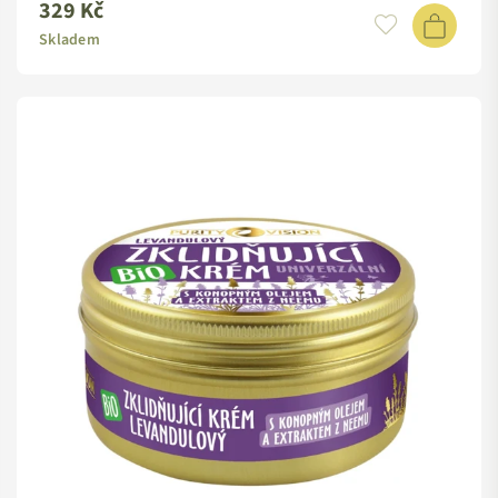
329 Kč
Standardní
cena
Skladem