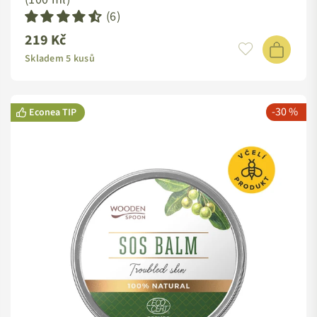
(6)
219 Kč
Standardní
cena
Skladem 5 kusů
-30 %
Econea TIP