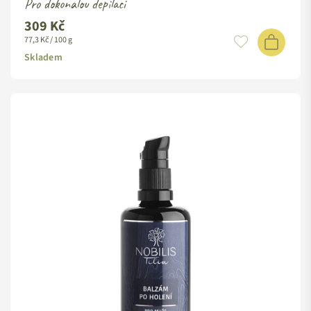
Pro dokonalou depilaci
309 Kč
Standardní
77,3 Kč / 100 g
cena
Skladem