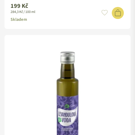
199 Kč
Standardní
284,3 Kč / 100 ml
cena
Skladem