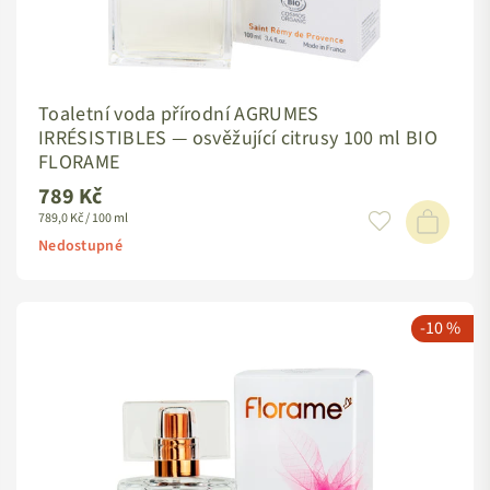
Toaletní voda přírodní AGRUMES
IRRÉSISTIBLES — osvěžující citrusy 100 ml BIO
FLORAME
789 Kč
Standardní
789,0 Kč / 100 ml
cena
Nedostupné
-10 %