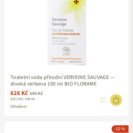
Toaletní voda přírodní VERVEINE SAUVAGE —
divoká verbena 100 ml BIO FLORAME
626 Kč
Standardní
695 Kč
625,5 Kč / 100 ml
cena
Skladem
-10 %