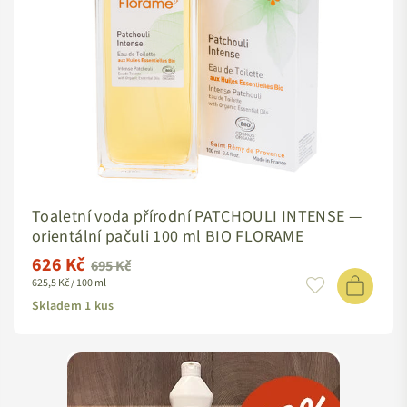
Toaletní voda přírodní PATCHOULI INTENSE —
orientální pačuli 100 ml BIO FLORAME
626 Kč
Standardní
695 Kč
625,5 Kč / 100 ml
cena
Skladem 1 kus