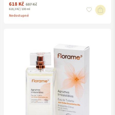
618 Kč
Standardní
687 Kč
618,3 Kč / 100 ml
cena
Nedostupné