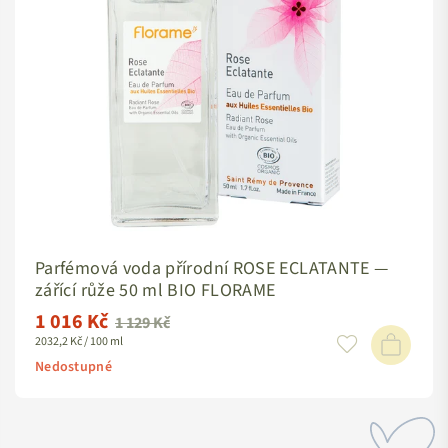
Parfémová voda přírodní ROSE ECLATANTE —
zářící růže 50 ml BIO FLORAME
1 016 Kč
Standardní
1 129 Kč
2032,2 Kč / 100 ml
cena
Nedostupné