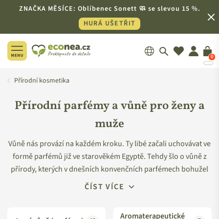
ZNAČKA MĚSÍCE: Oblíbenec Sonett 🧼 se slevou 15 %.
HURÁ UŠETŘIT
0
ECONEA.CZ
Přírodní kosmetika
Přírodní parfémy a vůně pro ženy a
muže
Vůně nás provází na každém kroku. Ty libé začali uchovávat ve
formě parfémů již ve starověkém Egyptě. Tehdy šlo o vůně z
přírody, kterých v dnešních konvenčních parfémech bohužel
zbylo jen minimum. Lidé se totiž naučili napodobovat přírodní
ČÍST VÍCE
vůně v laboratořích a dokonce vytvářet i takové, které se v
našem životním prostředí nevyskytují a jsou tak pro nás
Aromaterapeutické