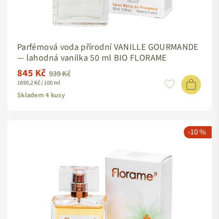
Parfémová voda přírodní VANILLE GOURMANDE
— lahodná vanilka 50 ml BIO FLORAME
845 Kč
Standardní
939 Kč
1690,2 Kč / 100 ml
cena
Skladem 4 kusy
-10 %