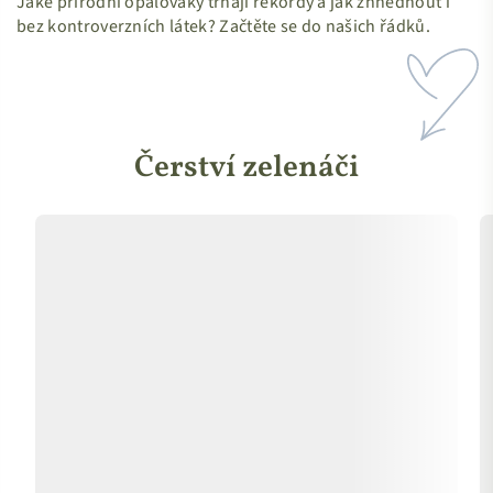
Jaké přírodní opalováky trhají rekordy a jak zhnědnout i
bez kontroverzních látek? Začtěte se do našich řádků.
Čerství zelenáči