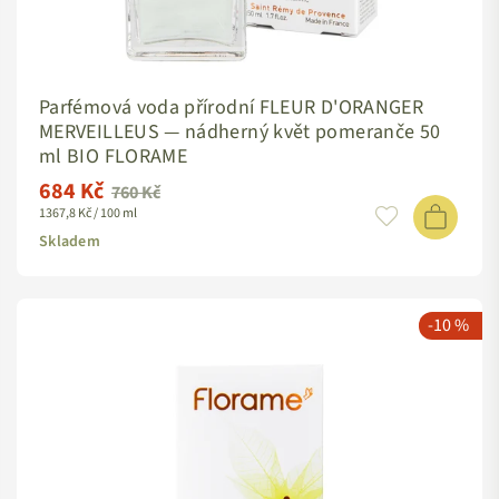
Pokud se vám zrovna nechce očichávat celý regál, jukněte se
na
nejprodávanější parfémy
. :)
Parfémová voda přírodní FLEUR D'ORANGER
MERVEILLEUS — nádherný květ pomeranče 50
ml BIO FLORAME
684 Kč
Standardní
760 Kč
1367,8 Kč / 100 ml
cena
Skladem
-10 %